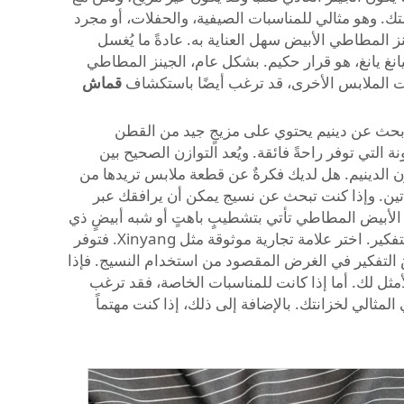
ك. وهو مثالي للمناسبات الصيفية، والحفلات، أو مجرد
 المطاطي الأبيض سهل العناية به. عادةً ما يُغسل
يانغ يانغ، هو قرار حكيم. بشكل عام، الجينز المطاطي
ات الملابس الأخرى، قد ترغب أيضًا باستكشاف
قماش
 ابحث عن دينيم يحتوي على مزيجٍ جيد من القطن
لتي توفر راحةً فائقة. ويُعد التوازن الصحيح بين
 وزن الدينيم. هل لديك فكرةٌ عن قطعة ملابس تريدها من
ساتين. وإذا كنت تبحث عن نسيج يمكن أن يرافقك عبر
 الأبيض المطاطي تأتي بتشطيبٍ باهتٍ أو شبه أبيضٍ ذي
طابع «غرنجي». ولكلٍ من هذه التشطيبات طابعه الخاص، لذا اختر ما يناسب ذوقك. وعلامة التصنيع هي عاملٌ آخر يستحق التفكير. اختر علامة تجارية موثوقة مثل Xinyang. فتوفر
تنسَ التفكير في الغرض المقصود من استخدام النسيج. فإذا
أمثل لك. أما إذا كانت للمناسبات الخاصة، فقد ترغب
المثالي لخزانتك. بالإضافة إلى ذلك، إذا كنت مهتماً