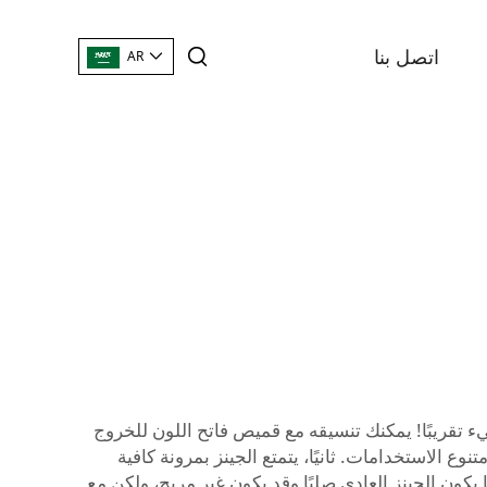
اتصل بنا
AR
يء تقريبًا! يمكنك تنسيقه مع قميص فاتح اللون للخروج
 الاستخدامات. ثانيًا، يتمتع الجينز بمرونة كافية
يكون الجينز العادي صلبًا وقد يكون غير مريح، ولكن مع