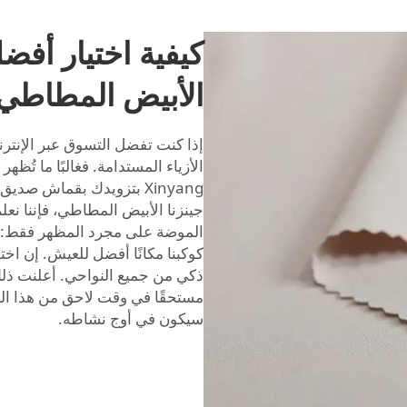
كيفية اختيار أفض
الأبيض المطاطي و
إذا كنت تفضل التسوق عبر الإنتر
الأزياء المستدامة. فغالبًا ما تُظه
Xinyang بتزويدك بقماش صدي
جينزنا الأبيض المطاطي، فإننا نعل
الموضة على مجرد المظهر فقط: ب
مستحقًا في وقت لاحق من هذا ا
سيكون في أوج نشاطه.