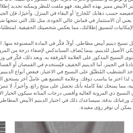
 الأبيض مميز بهذه الطريقة. فهو ملفت للنظر ويمكنه تجديد إطلالت
ضه حسب ذهابك 'للخارج' أو البقاء في المنزل. وأخيرًا، فإن الجينز
ا يعني أن الاستثمار في قماش عالي الجودة، مثل تلك التي تنتجها ش
لإمكانيات لتنسيق إطلالتك، مما يعكس شخصيتك الحقيقية. لمتطلب
ل نسيج دينيم أبيض مطاطي. أولاً، فكّر في المادة المصنوعة منها.
الأصيل للدينيم، بينما يُضاف السباندكس لإضفاء درجة من المرونة ا
 محتوى النسيج المذكور على العلامة المُرفقة به. وبعد ذلك، فكّر في
عادةً في الجينز، أما الدينيم الخفيف فيُستخدم في القمصان أو الف
 التشطيب المُطبَّق على النسيج في الاعتبار. فبعض أنواع الدينيم
الية، مما يمنحك ثقةً كاملة بأنك تحصل على منتجٍ رائع. وأخيراً، لا 
 النسيج ذي المرونة العالية وأقصى درجات المتانة سيكون الخيار ال
جاتك ورغباتك بدقة، سيساعدك ذلك في اختيار الدينيم الأبيض المطاطي 
يمكن أن توفر رؤى مفيدة.