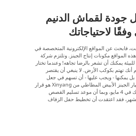
ل جودة لقماش الدنيم
فقًا لاحتياجاتك
نت، فابحث عن المواقع الإلكترونية المتخصصة في
ر هذه المواقع مكونات إنتاج الجينز. وتلتزم شركة
ق للبيئة يمكنك أن تشعر بالرضا تجاهه! وعندما تختار
م أنك تهتم بكوكب الأرض. لا ينبغي أن يقتصر
ل يمكنها - ويجب عليها - أن تسهم في جعل
كوكبنا مكانًا أفضل للعيش. إن اختيار الجينز الأبيض المطاطي من Xinyang هو قرار
ذكي من جميع النواحي. أعلنت ذلك في 4 مايو، وبما أن موعد تسليم القصص
لشهر، فقد اعتقدت أن تخطيط حفل الزفاف