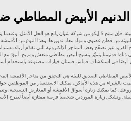
الدنيم الأبيض المطاطي 
إذا كنت تبحث عن نسيج دينيم أبيض مطاطي صديق للبيئة، فإن منتج 5 إيكو من شركة شي
للبيئة من قطن عضوي ومواد معاد تدويرها. وهذا النوع من الأقمشة 
 الفريد عبر تصفّح بعض المتاجر الإلكترونية التي تقدّم أزياء مس
 ذلك! فدنيمنا يتميّز بنسيج أبيض مطاطي منعش ومريح، أنيقٌ مع ال
ر أيضًا في استكشاف
قماش فستان
خيارات مصنوعة باستخدام أساليب
بيض المطاطي الصديق للبيئة هي التحقق من متاجر الأقمشة المحلية
قمت بالشراء من هذه الأماكن، يمكنك الاستفسار من الموظفين حول
ك. كما يمكنك زيارة أسواق الأقمشة أو المعارض النسيجية. وتتميز 
ئة. وتشكل زيارة الموردين شخصياً فرصة ممتازة أيضاً لطرح الأسئ