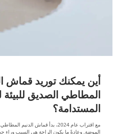
أين يمكنك توريد قماش ال
المطاطي الصديق للبيئة لل
المستدامة؟
مع اقتراب عام 2024، بدأ قماش الدنيم
الموضة. وعادةً ما يكون الراحة هي السبب وراء حب 