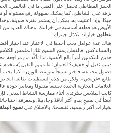
الجينز المطاطي تحصل على أفضل ما في العالمين. الجينز
نزهة على الشاطئ. كما يمكنك بسهولة رفع مستواه أو تخفي
جيدًا، وإذا اعتنيت به، يمكن أن يستمر لفترة طويلة. وهذ
الأبيض هو قطعة أساسية في خزانتك، وهناك العديد من ا
بنطلون
خيارات تكمّل جينزك
هناك عدة عوامل يجب أخذها في الاعتبار عند اختيار أفض
والسباندكس. فالقطن يمنح النسيج تلك الملمس الكلاسيكي 
هذين المكونين أمراً بالغ الأهمية، لذا تأكَّد من مراجعة
دينيم ثقيل أو خفيف؟ العنوان: «الدينيم الثقيل يُستخدم 
فصول مختلفة، فاختر نسيجاً متوسط الوزن». كما يجب أخذ
العلامات التجارية الجيدة تصنيعاً متفوقاً ومعايير جودة ع
كانت الملابس ستُرتدى أثناء ممارسة النشاط البدني، فإن
أيضاً في نسيجٍ يبدو أكثر أناقةً وجاذبيةً. وبمعرفة احتيا
بخيارات أكثر رسمية، فننصحك بالاطلاع على
نسيج البدلة