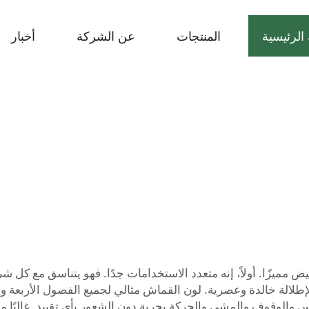
الرئيسية
المنتجات
عن الشركة
أخبار
ض مميزًا. أولاً، إنه متعدد الاستخدامات جدًا. فهو يتناسق مع كل ش
طلالة خالدة وعصرية. لون القماش مثالي لجميع الفصول الأربعة ومتنوع
وس والوقوف والمشي والحركة بحرية دون الشعور بأي تقييد. غالبًا ما 