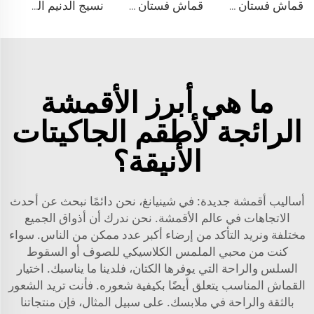
قماش فستان منسوج مزدوج من مادة TR
قماش فستان منسوج مزدوج من مادة TR
نسيج الدنيم المشابه للبولي ليوسيل
ما هي أبرز الأقمشة
الرائجة لأطقم الجاكيتات
الأنيقة؟
أساليب أقمشة جديدة: في شينيانغ، نحن دائمًا نبحث عن أحدث
الاتجاهات في عالم الأقمشة. نحن ندرك أن أذواق الجميع
مختلفة ونريد التأكد من إرضاء أكبر عدد ممكن من الناس. سواء
كنت من محبي الملمس الكلاسيكي للصوف أو السقوط
السلس والراحة التي يوفرها الكتان، فلدينا ما يناسبك. اختيار
القماش المناسب يتعلق أيضًا بكيفية شعوره. فأنت تريد الشعور
بالثقة والراحة في ملابسك. على سبيل المثال، فإن منتجاتنا