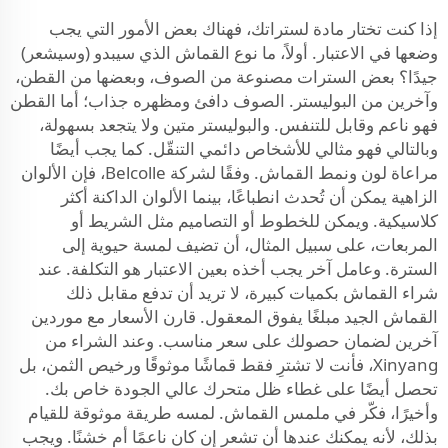
إذا كنت تختار مادة لستراتك، فهناك بعض الأمور التي يجب
وضعها في الاعتبار. أولاً، ما نوع القماش الذي سيبدو (وسيشعر)
جيدًا؟ بعض السترات مصنوعة من الصوف، وبعضها من القطن،
وآخرين من البوليستر. الصوف دافئ ومظهره جذاب؛ أما القطن
فهو ناعم وقابل للتنفس. والبوليستر متين ولا يتجعد بسهولة،
وبالتالي فهو مثالي للأشخاص دائمي التنقّل. كما يجب أيضًا
مراعاة لون ونمط القماش. وفقًا لشركة Belcolle، فإن الألوان
الزاهية يمكن أن تُحدث انطباعًا، بينما الألوان الداكنة أكثر
كلاسيكية. ويمكن للخطوط أو التصاميم مثل الشريط أو
المربعات، على سبيل المثال، أن تضيف لمسة حيوية إلى
السترة. وعامل آخر يجب أخذه بعين الاعتبار هو التكلفة. عند
شراء القماش بكميات كبيرة، لا تريد أن تدفع مقابل ذلك
القماش الجيد مبلغًا يفوق المعقول. قارن الأسعار مع موردين
آخرين لضمان حصولك على سعر مناسب. وعند الشراء من
Xinyang، فأنت لا تشترِ فقط قماشًا موثوقًا ورخيص الثمن، بل
تحصل أيضًا على غطاء ظل متحرك عالي الجودة خاص بك.
وأخيرًا، فكّر في ملمس القماش. لمسه طريقة موثوقة للقيام
بذلك، لأنه يمكنك عندها أن تشعر إن كان ناعمًا أم خشنًا. ويجب