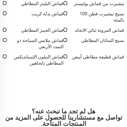
تيشيرت من قماش بوليستر
قماش البليثر المطاطي
نسيج تيشيرت قطن 100
قماش بدلة كريب
بالمئة
قماش المرونة ثنائي الاتجاه
قماش الجينز المطاطي
نسيج الساتان المطاطي
قماش ملابس السباحة ذو
التمدد الأربعي
قماش قطيفة مطاطي أبيض
قماش النيلون الإسبانديكس
المطاطي باتجاهين
هل لم تجد ما تبحث عنه؟
تواصل مع مستشارينا للحصول على المزيد من
المنتجات المتاحة.