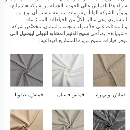
شراء هذا القماش عالي الجودة بالجملة من شركة «شينيانغ».
وتوفِّر الشركة ألواناً ورسومات متنوعة تناسب أي نوع من
المشاريع، وهي مثالية لكلٍّ من الخياطات المتمرِّسات
والمبتدئات على حدٍّ سواء. وبجانب الساتان، تتخصَّص شركة
«شينيانغ» أيضاً في
نسيج الدنيم المشابه للبولي ليوسيل
التي
توفر خيارات نسيج فريدة للمشاريع الإبداعية.
قماش بولي رايون مطاطي للبناطلين
قماش فستان مطاطي من البوليستر والرايون
قماش بنطلونات TR قابل للتمدد بأربعة اتجاهات