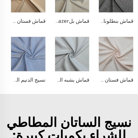
قماش بنطلونات بأسلوب التريكو من مادة TR
قماش بلazer بتصميم الحبّار من مادة TR
قماش فستان منسوج مزدوج من مادة TR
قماش فستان من الليوسيل 100% يشبه الكتان
قماش يشبه الدنيم المطاطي من مادة TR
نسيج الدنيم المشابه للبولي ليوسيل
نسيج الساتان المطاطي
للشراء بكميات كبيرة: