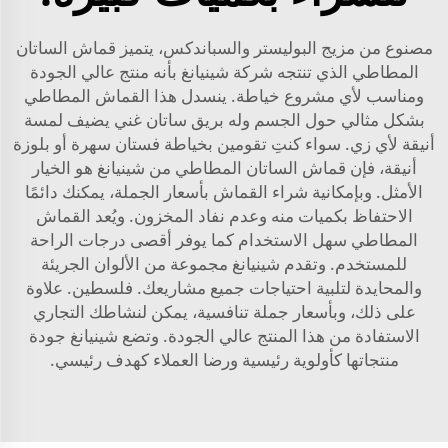
مصنوع من مزيج البوليستر والسباندكس، يتميز قماش الساتان
المطاطي الذي تنتجه شركة شينيانغ بأنه منتج عالي الجودة
ومناسب لأي مشروع خياطة. ينسدل هذا القماش المطاطي
بشكل مثالي حول الجسم وله بريق ساتان غني يضيف لمسة
أنيقة لأي زي. سواء كنتِ تقومين بخياطة فستان سهرة أو بلوزة
أنيقة، فإن قماش الساتان المطاطي من شينيانغ هو الخيار
الأمثل. وبإمكانية شراء القماش بأسعار الجملة، يمكنك دائمًا
الاحتفاظ بكميات منه وعدم نفاد المخزون. ويُعد القماش
المطاطي سهل الاستخدام كما يوفر أقصى درجات الراحة
للمستخدم. وتقدم شينيانغ مجموعة من الألوان الجريئة
والمحايدة لتلبية احتياجات جميع مشاريعك. فلسطين. علاوة
على ذلك، وبأسعار جملة تنافسية، يمكن لنشاطك التجاري
الاستفادة من هذا المنتج عالي الجودة. وتضع شينيانغ جودة
منتجاتها كأولوية رئيسية ورضا العملاء كهدف رئيسي.