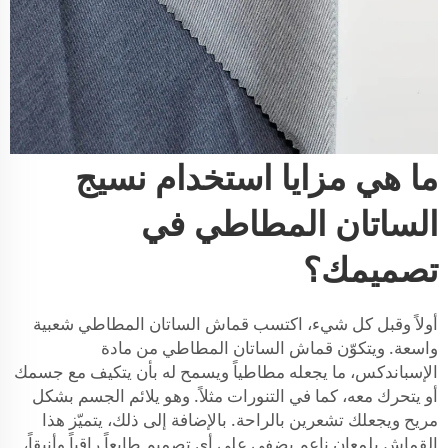
ما هي مزايا استخدام نسيج
الساتان المطاطي في
تصميمك؟
أولاً وقبل كل شيء، اكتسب قماش الساتان المطاطي شعبية
واسعة. ويتكوّن قماش الساتان المطاطي من مادة
الإسباندكس، ما يجعله مطاطياً ويسمح له بأن يتكيف مع جسمك
أو يتحرك معه، كما في التنورات مثلاً. وهو يلائم الجسم بشكل
مريح ويجعلك تشعرين بالراحة. بالإضافة إلى ذلك، يتميّز هذا
القماش بلمعانٍ ناعمٍ يضفي على أي تصميم طابعاً راقياً وأنيقاً،