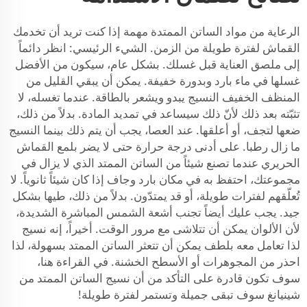
الرعاية من مواد الساتن الممتدة مهمة إذا كنت تريد أن تخدمك
القماش لفترة طويلة من الزمن. الشيء الرئيسي: انظر دائماً
إلى ملصق العناية قبل غسلك. بشكل عام، سيكون من الأفضل
غسلها في ماء بارد وبدورة خفيفة. يمكن أن يبقي القليل من
المنظف الخفيف النسيج يبدو ويشعر بالطاقة. عندما تغسله، لا
تثبّته بعد ذلك لأنّ ذلك سيساعد في تمديد المادة. بدلاً من ذلك،
ضعها لتجف، أو أعلقها. عند العصا، يجب أن يتم ذلك بينما النسيج
ما زال رطبا. على أدنى درجة حرارة حتى لا يضر بلمع القماش
الحريري عندما تصنع شيئاً من الساتن الممتد الذي لا يزال في
مجموعتك، احتفظ به في مكان بارد وجاف إذا كان شيئاً ثانوياً. لا
تُعلّقهم لفترات طويلة، أو قد يمتدّون. بدلاً من ذلك، طيها بشكل
جيد. يجب عليك أيضاً تجنب أشعة الشمس المباشرة الشديدة،
لأن الألوان يمكن أن تتلاشى مع مرور الوقت. أخيراً، إنه نسيج
لذا تعامل معه بلطف يمكن أن تتعثر الساتن الممتد بسهولة، لذا
احذر من المجوهرات أو الأسطح الخشنة. في القراءة هنا،
سوف تكون قادرة على التأكد من أن نسيج الساتن الممتد من
شينيانغ سوف تبقى جميلة وتستمر لفترة طويلة!