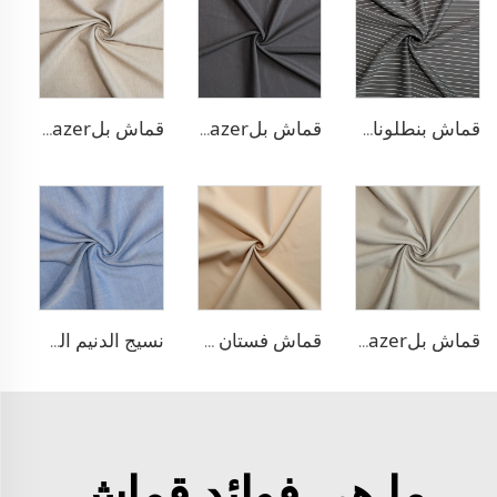
قماش بنطلونات بأسلوب التريكو من مادة TR
قماش بلazer مطاطي من مادة TR
قماش بلazer يشبه الكتان من مادة TR
قماش بلazer بتصميم الحبّار من مادة TR
قماش فستان منسوج مزدوج من مادة TR
نسيج الدنيم المشابه للبولي ليوسيل
ما هي فوائد قماش