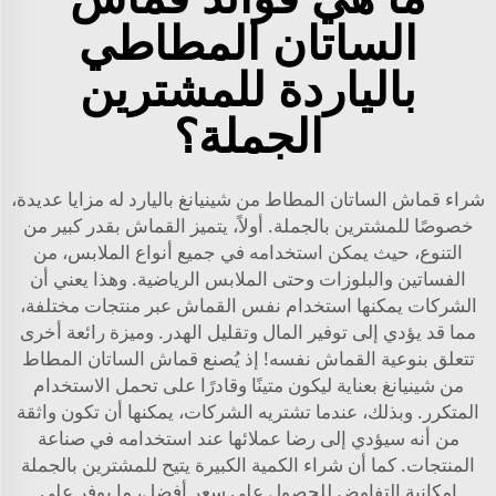
الساتان المطاطي
بالياردة للمشترين
الجملة؟
شراء قماش الساتان المطاط من شينيانغ باليارد له مزايا عديدة،
خصوصًا للمشترين بالجملة. أولاً، يتميز القماش بقدر كبير من
التنوع، حيث يمكن استخدامه في جميع أنواع الملابس، من
الفساتين والبلوزات وحتى الملابس الرياضية. وهذا يعني أن
الشركات يمكنها استخدام نفس القماش عبر منتجات مختلفة،
مما قد يؤدي إلى توفير المال وتقليل الهدر. وميزة رائعة أخرى
تتعلق بنوعية القماش نفسه! إذ يُصنع قماش الساتان المطاط
من شينيانغ بعناية ليكون متينًا وقادرًا على تحمل الاستخدام
المتكرر. وبذلك، عندما تشتريه الشركات، يمكنها أن تكون واثقة
من أنه سيؤدي إلى رضا عملائها عند استخدامه في صناعة
المنتجات. كما أن شراء الكمية الكبيرة يتيح للمشترين بالجملة
إمكانية التفاوض للحصول على سعر أفضل، ما يوفر على