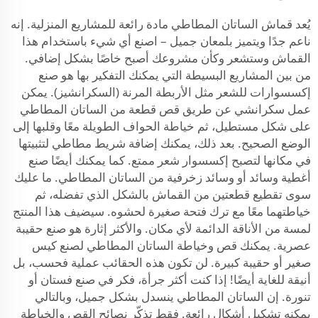
يُعد قماش الساتان المطاطي مادة رائعة للمشاريع المنزلية. إنه
ناعم جدًا ويتميز بلمعان جميل – اصنع أي شيء باستخدام هذا
القماش وستشعر وكأن مشروعك أصبح خاصًا بشكل إضافي.
من بين المشاريع البسيطة التي يمكنك التفكير بها هو صنع
إكسسوارات للشعر مثل الأربطة المرنة (السكرانشيز). يمكن
عمل سكرانشي عن طريق قص قطعة من الساتان المطاطي
على شكل مستطيل، ثم خياطة الحواف الطويلة معًا وقلبها إلى
الوضع الصحيح. بعد ذلك، يمكنك إضافة شريط مطاطي لتثبيتها
في مكانها لتصبح إكسسوار شعر ممتع. كما يمكنك أيضًا صنع
أغطية وسائد أو وسائد زخرفية من الساتان المطاطي. ما عليك
سوى تقطيع قطعتين من القماش بالشكل الذي تفضله، ثم
خياطتهما معًا مع ترك فتحة صغيرة لحشوه. سيضيف هذا المنتج
لمسة من الأناقة الدائمة لأي مكان. والأكثر إثارة هو صنع حقيبة
عصرية. يمكنك قص وخياطة الساتان المطاطي لصنع كيس
صغير أو حقيبة كبيرة. لن تكون هذه الحقائب عملية فحسب، بل
أنيقة للغاية أيضًا! إذا كنت أكثر جرأة، فكر في صنع فستان أو
تنورة. إن الساتان المطاطي ينسدل بشكل جميل، وبالتالي
يمكنه تشكيل أشكال رائعة. فقط تذكّر نصائح القص والخياطة