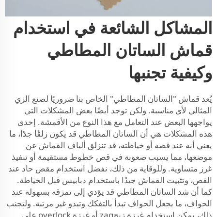
المشاكل الشائعة في استخدام
قماش الساتان المطاطي
وكيفية تجنبها
يُعد قماش "الساتان المطاطي" الخاص بنا ضروريًا لصنع الزي
المثالي لأي مناسبة. ولكن توجد أيضًا بعض المشكلات التي
يواجهها البعض عند التعامل مع هذا النوع من الأقمشة. إحدى
هذه المشكلات هي أن الساتان المطاطي قد يكون زلقًا جدًا، ما
يعني أنه عند قصه أو خياطته، قد تنزلق ألياف القماش عن
موضعها، مما يسبب صعوبة في قص خطوط مستقيمة أو تنفيذ
غرز متساوية. وللوقاية من ذلك، نفضل استخدام مقص حاد عند
القص، وتثبيت القماش جيدًا باستخدام دبابيس قبل الخياطة.
كما أن شد الساتان المطاطي قد يؤدي إلى تمزقه بسهولة عند
الحواف، ما يجعل الحواف تبدأ بالتفكك وتبدو غير مرتبة. ولتجنب
ذلك، يمكن استخدام غرزة زيجzag أو غرزة overlock على