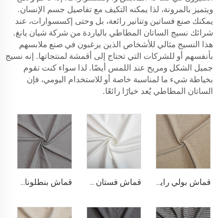
ويتميز بالمرونة، لذا يمكنه التكيف مع تفاصيل جسم الإنسان.
يمكنك صنع فساتين وتنانير رائعة، بل وحتى إكسسوارات، عند
شرائك نسيج الساتان المطاطي بالياردة من شركة شيان يانغ.
هذا النسيج مثالي للأشخاص الذين يرغبون في صنع ملابسهم
بأنفسهم أو للشركات التي تحتاج إلى أقمشة لمنتجاتها. إنه نسيج
جميل الشكل ومريح عند اللمس أيضًا. لذا سواء كنت تقوم
بخياطة شيء ما لمناسبة خاصة أو للاستخدام اليومي، فإن
الساتان المطاطي يُعد خيارًا رائعًا.
قماش بولي رايون مطاطي للبناطلين
قماش فستان مطاطي من البوليستر والرايون
قماش بنطلونات TR قابل للتمدد بأربعة اتجاهات