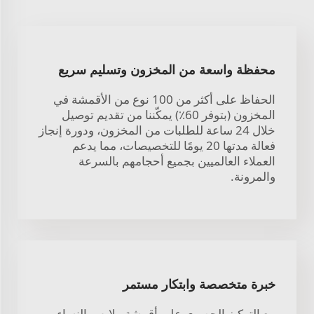
محفظة واسعة من المخزون وتسليم سريع
الحفاظ على أكثر من 100 نوع من الأقمشة في
المخزون (بتوفر 60٪) يمكّننا من تقديم توصيل
خلال 24 ساعة للطلبات من المخزون، ودورة إنجاز
فعالة مدتها 20 يومًا للتخصيصات، مما يدعم
العملاء العالميين بجميع أحجامهم بالسرعة
والمرونة.
خبرة متخصصة وابتكار مستمر
مع التركيز الحصري على أقمشة ملابس النساء