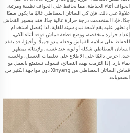
الحواف أثناء الخياطة، مما يحافظ على الحواف نظيفة ومرتبة.
علاوةً على ذلك، فإن كي الساتان المطاطي غالبًا ما يكون صعبًا
جدًا. فإذا استخدمت درجة حرارة عالية جدًا، فقد ينصهر القماش
أو تظهر عليه بقع لامعة تبدو سيئة للغاية. لذا يُفضل استخدام
إعداد حرارة منخفضة، ووضع قطعة قماش فوقه أثناء الكي،
للحفاظ على سلامة القماش وجعله يبدو جميلًا. وأخيرًا، قد يفقد
الساتان المطاطي شكله أو لونه عند غسله. ولإبقائه بمظهر
جيد، احرص دائمًا على الاطلاع على تعليمات الغسيل، واغسله
بماء بارد. إذا التزمت بهذه النصائح، فسوف تستمتع بالعمل مع
قماش الساتان المطاطي من Xinyang دون مواجهة الكثير من
الصعوبات.