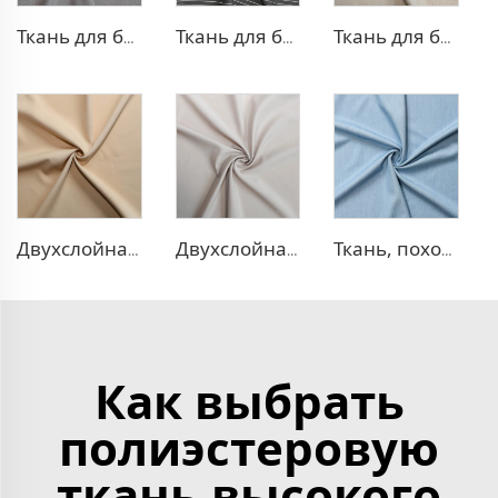
Ткань для брюк TR с четырехсторонней растяжкой
Ткань для брюк в стиле TR Strip
Ткань для блейзера TR, похожая на лен
Двухслойная ткань для платья TR
Двухслойная ткань для платья TR
Ткань, похожая на деним, TR
Как выбрать
полиэстеровую
ткань высокого