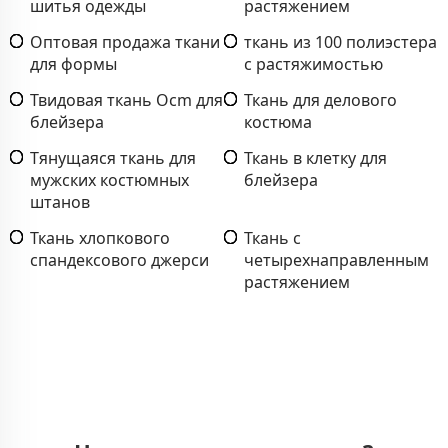
шитья одежды
растяжением
Оптовая продажа ткани
ткань из 100 полиэстера
для формы
с растяжимостью
Твидовая ткань Ocm для
Ткань для делового
блейзера
костюма
Тянущаяся ткань для
Ткань в клетку для
мужских костюмных
блейзера
штанов
Ткань хлопкового
Ткань с
спандексового джерси
четырехнаправленным
растяжением