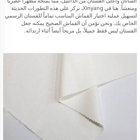
الساتان وأعلى الفستان من الدانتيل، مما يمنحه مظهراً عصرياً
ومنعشاً. هنا في Xinyang، نركز على هذه التطورات الحديثة
لتسهيل عملية اختيار القماش المناسب تماماً للفستان الرسمي
الخاص بك. ونحن نؤمن أن القماش الصحيح يمكنه جعل
الفستان ليس فقط جميلاً، بل مريحاً أيضاً أثناء ارتدائه.