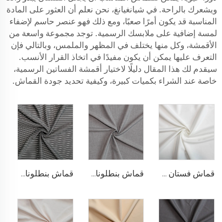
ويشعرك بالراحة. في شيانغيانغ، نحن نعلم أن العثور على المادة
المناسبة قد يكون أمرًا صعبًا، ومع ذلك فهو عنصر حاسم لإضفاء
لمسة إضافية على ملابسك الرسمية. توجد مجموعة واسعة من
الأقمشة، وكل منها يختلف في المظهر والملمس، وبالتالي فإن
التعرف عليها يمكن أن يكون مفيدًا في اتخاذ القرار الأنسب.
سيقدم لك هذا المقال دليلًا لاختيار أقمشة الفساتين الرسمية،
خاصة عند الشراء بكميات كبيرة، وكيفية تحديد جودة القماش.
قماش فستان مطاطي من البوليستر والرايون
قماش بنطلونات TR قابل للتمدد بأربعة اتجاهات
قماش بنطلونات بأسلوب التريكو من مادة TR