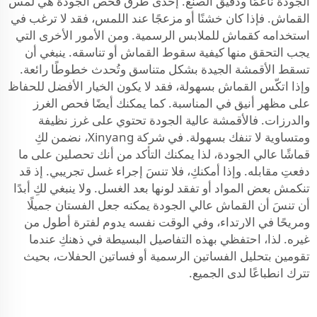
الجودة ناعمًا ودقيق الصنع. إحدى طرق فحص الجودة هي لمس
القماش. فإذا كان خشنًا أو مزعجًا عند اللمس، فقد لا ترغب في
استخدامه كقماش للملابس الرسمية. ومن الأمور الأخرى التي
يجب التحقق منها كيفية سقوط القماش أو تناسقه. ينبغي أن
تسقط الأقمشة الجيدة بشكل متناسق وتُحدث خطوطًا رائعة.
وإذا اتكّس القماش بسهولة، فقد لا يكون الخيار الأفضل للحفاظ
على مظهر أنيق في المناسبة. كما يمكنك أيضًا فحص الغرز
والدرزات. فالأقمشة عالية الجودة تحتوي على غرز نظيفة
ومتساوية لا تنفك بسهولة. في شركة Xinyang، نضمن لكِ
قماشًا عالي الجودة، لذا يمكنك التأكد من أنك تحصلين على ما
دفعتِ مقابله. وإذا أمكنكِ، فلا تنسَ إجراء غسل تجريبي. إذ قد
تنكمش بعض المواد أو تفقد لونها بعد الغسل. ولا ينبغي لكِ أبدًا
أن تنسَ أن القماش عالي الجودة يمكنه جعل الفستان جميلًا
ومريحًا في الارتداء، وفي الوقت نفسه يدوم لفترة أطول من
غيره. لذا، احتفظي بهذه التفاصيل البسيطة في ذهنكِ عندما
تقومين بتحليل الفساتين الرسمية أو فساتين الحفلات، بحيث
تترك انطباعًا لدى الجميع.