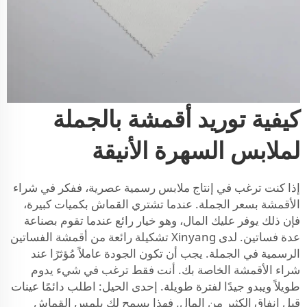
كيفية توريد أقمشة بالجملة
لملابس السهرة الأنيقة
إذا كنت ترغب في إنتاج ملابس رسمية عصرية، ففكر في شراء
الأقمشة بسعر الجملة. عندما تشتري القماش بكميات كبيرة،
فإن ذلك يوفر عليك المال، وهو خيار رائع عندما تقوم بصناعة
عدة فساتين. لدى Xinyang تشكيلة رائعة من
أقمشة الفساتين
الرسمية
في الجملة. يجب أن تكون الجودة عاملاً مُؤثرًا عند
شراء الأقمشة الخاصة بك. أنت فقط ترغب في شيء يدوم
طويلاً ويبدو جيدًا لفترة طويلة. إحدى الحيل: اطلب دائمًا عينات
قبل إنفاق الكثير من المال. فهذا يسمح لك بلمس القماش