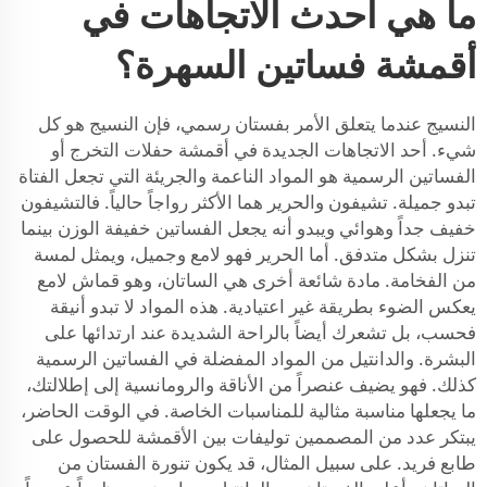
ما هي أحدث الاتجاهات في
أقمشة فساتين السهرة؟
النسيج عندما يتعلق الأمر بفستان رسمي، فإن النسيج هو كل
شيء. أحد الاتجاهات الجديدة في أقمشة حفلات التخرج أو
الفساتين الرسمية هو المواد الناعمة والجريئة التي تجعل الفتاة
تبدو جميلة. تشيفون والحرير هما الأكثر رواجاً حالياً. فالتشيفون
خفيف جداً وهوائي ويبدو أنه يجعل الفساتين خفيفة الوزن بينما
تنزل بشكل متدفق. أما الحرير فهو لامع وجميل، ويمثل لمسة
من الفخامة. مادة شائعة أخرى هي الساتان، وهو قماش لامع
يعكس الضوء بطريقة غير اعتيادية. هذه المواد لا تبدو أنيقة
فحسب، بل تشعرك أيضاً بالراحة الشديدة عند ارتدائها على
البشرة. والدانتيل من المواد المفضلة في الفساتين الرسمية
كذلك. فهو يضيف عنصراً من الأناقة والرومانسية إلى إطلالتك،
ما يجعلها مناسبة مثالية للمناسبات الخاصة. في الوقت الحاضر،
يبتكر عدد من المصممين توليفات بين الأقمشة للحصول على
طابع فريد. على سبيل المثال، قد يكون تنورة الفستان من