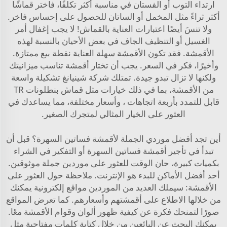
ارتداء التوب أو الفستان في مناسبة أكثر تكلفًا، فاختر قماشًا
أكثر ثراءً مثل المخمل أو الساتان للحصول على إحساس فاخر.
ولا تنسَ أيضًا اعتبارات العناية بالقماش! لا يجب إغفال أمر
الغسيل أو التنظيف الجاف في بعض الأحيان بالنسبة لهذه
الأقمشة. فقد تكون الأقمشة سهلة العناية نقطة بيع ممتازة.
وأخيرًا، فكر في السعر. يجب أن تختار أقمشة تناسب ميزانيتك
ولكنها لا تزال تبدو جيدة. تمتلك شركة شينيانغ تشكيلة واسعة
من الأقمشة، بما في ذلك خيارات مثل
قماش بنطلونات TR
قابل للتمدد بأربعة اتجاهات
، وأسعار مختلفة، مما يساعدك في
العثور على الخيار المثالي لمتجرك الصغير.
أين تجد أفضل موردي الجملة لأقمشة فساتين السهرة؟ قبل أن
تبدأ في تأجير أقمشة فساتين السهرة أو التفكير في الشراء
بكميات كبيرة، حان الوقت للعثور على موردين جملة موثوقين.
أحد أفضل الأماكن للبدء هو الإنترنت. ملاحظة حول العثور على
الأقمشة: سيملك العديد من الموردين مواقع إلكترونية يمكنك
من خلالها الاطلاع على أقمشتهم وأسعارهم. كما تعرض المواقع
صورًا لتمنحك فكرة عن كيفية ظهور ألوان وقوام الأقمشة معًا.
يمكنك البحث عن البائعين من خلال كتابة كلمات مفتاحية مثل