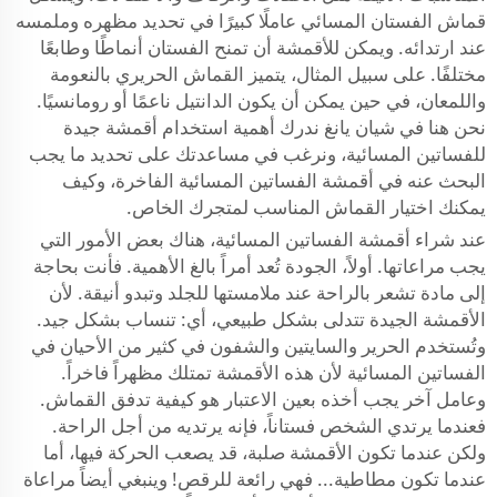
قماش الفستان المسائي عاملًا كبيرًا في تحديد مظهره وملمسه
عند ارتدائه. ويمكن للأقمشة أن تمنح الفستان أنماطًا وطابعًا
مختلفًا. على سبيل المثال، يتميز القماش الحريري بالنعومة
واللمعان، في حين يمكن أن يكون الدانتيل ناعمًا أو رومانسيًا.
نحن هنا في شيان يانغ ندرك أهمية استخدام أقمشة جيدة
للفساتين المسائية، ونرغب في مساعدتك على تحديد ما يجب
البحث عنه في أقمشة الفساتين المسائية الفاخرة، وكيف
يمكنك اختيار القماش المناسب لمتجرك الخاص.
عند شراء أقمشة الفساتين المسائية، هناك بعض الأمور التي
يجب مراعاتها. أولاً، الجودة تُعد أمراً بالغ الأهمية. فأنت بحاجة
إلى مادة تشعر بالراحة عند ملامستها للجلد وتبدو أنيقة. لأن
الأقمشة الجيدة تتدلى بشكل طبيعي، أي: تنساب بشكل جيد.
وتُستخدم الحرير والسايتين والشفون في كثير من الأحيان في
الفساتين المسائية لأن هذه الأقمشة تمتلك مظهراً فاخراً.
وعامل آخر يجب أخذه بعين الاعتبار هو كيفية تدفق القماش.
فعندما يرتدي الشخص فستاناً، فإنه يرتديه من أجل الراحة.
ولكن عندما تكون الأقمشة صلبة، قد يصعب الحركة فيها، أما
عندما تكون مطاطية... فهي رائعة للرقص! وينبغي أيضاً مراعاة