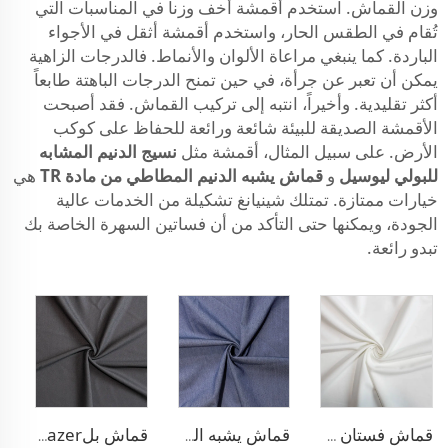
وزن القماش. استخدم أقمشة أخف وزناً في المناسبات التي
تُقام في الطقس الحار، واستخدم أقمشة أثقل في الأجواء
الباردة. كما ينبغي مراعاة الألوان والأنماط. فالدرجات الزاهية
يمكن أن تعبر عن جرأة، في حين تمنح الدرجات الباهتة طابعاً
أكثر تقليدية. وأخيراً، انتبه إلى تركيب القماش. فقد أصبحت
الأقمشة الصديقة للبيئة شائعة ورائعة للحفاظ على كوكب
الأرض. على سبيل المثال، أقمشة مثل
نسيج الدنيم المشابه
للبولي ليوسيل
و
قماش يشبه الدنيم المطاطي من مادة TR
هي
خيارات ممتازة. تمتلك شينيانغ تشكيلة من الخدمات عالية
الجودة، ويمكنها حتى التأكد من أن فساتين السهرة الخاصة بك
تبدو رائعة.
قماش فستان مطاطي من البوليستر والرايون
قماش يشبه الدنيم من البوليستر والرايون
قماش بلazer مطاطي من مادة TR