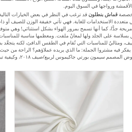
 الأقمشة ورواجها في السوق اليوم.
 مخصصة
قماش بنطلون
قد ترغب في النظر في بعض الخيارات التالية. أ
ددة الاستخدامات للغاية. فهي تأتي خفيفة الوزن للصيف أو ذات وزنٍ
يحة جدًّا، كما أنها تسمح بمرور الهواء بشكل استثنائي! وهي متوف
لق بسلاسة على الجلد ولها لمعانٌ ملفت. ومعظمها مناسبة للمناسبات 
ف، ومثاليٌ للمناسبات التي تُقام في الطقس الدافئ، لكنه يتجعَّد بسهو
ن يفكر فيه مشتروا الجملة: ما الذي يريده عملاؤهم؟ الراحة من حيث
موس لربيع/صيف ٢٠١٨، وكيفية تبني هذه الصيحات وتطويرها للموسم القادم.