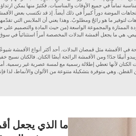
مناسبة تماماً في جميع الأوقات والمناسبات. فكثيرٌ منها يمكن ارتد
تجاهات الموضة دوراً كبيراً في ذلك أيضاً. إذ قد تكتسب بعض الأقمشة
هات لتوفير ما هو رائجٌ ومطلوبٌ. وهذا يعني أن الملابس التي تقدّ
جودة الممتازة والمجموعة الواسعة (من حيث المادة والتصميم على حد
ص، هي ما يجعل أقمشة البدلات المخصصة أمراً استثنائياً في سوق 
ناقة والراحة في الأقمشة مثل قمصان البدلات. أحد أكثر أنواع الأقمشة
و أنيقًا جدًا! ومن الأقمشة الرائجة أيضًا الكتان. فالكتان نسيج 
 الكتان لأنها تعطي إطلالة رسمية مع لمسة عصرية غير رسمية. أ
 القطن. وهي متوفرة بتشكيلة متنوعة من الألوان والأنماط، لذا فإن
ما الذي يجعل أ