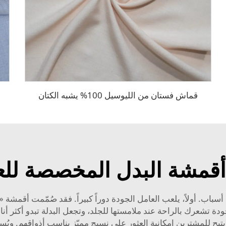
قماش فستان من الليوسيل 100% يشبه الكتان
قمشة البدل المخصصة للعم
اب. أولاً، يلعب العامل الجودة دوراً كبيراً. فقد صُمّمت أقمشة «ش
جودة تشعرك بالراحة عند ملامستها للجلد، وتجعل البدلة تبدو أكثر أنا
تيح للمشترين إمكانية العثور على نسيجٍ مميّزٍ يناسب أذواقهم. ويُس