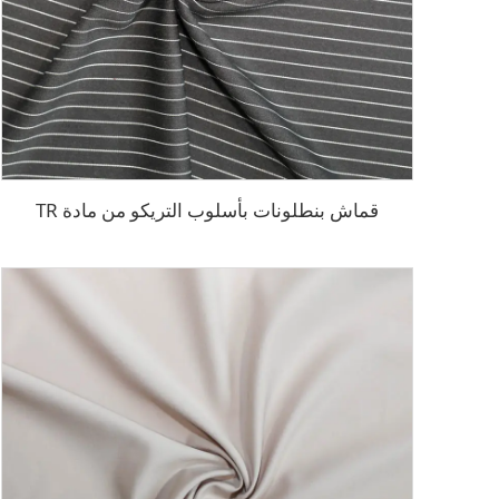
قماش بنطلونات بأسلوب التريكو من مادة TR