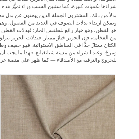
شراءها بكميات كبيرة، كما ستبين السبب وراء تميُّز هذه
بدلاً من ذلك، المشترون الجملة الذين يبحثون عن بدل
ويمكن ارتداء بدلات الصوف في العديد من الفصول، وهي متع
هو القطن. وهو خيار رائع للطقس الحار؛ فبدلات القطن مر
من الفخامة، فإن الحرير خيارٌ ممتاز. فبدلات الحرير تنز
الكتان ممتازٌ جدًّا في المناطق الاستوائية. فهو خفيف وطي
ومرحٌ. وعند الشراء من مدينة شيانغيانغ، فهذا ما يجب أ
للخروج والترفيه مع الأصدقاء — كما ظهر على منصة عروض المصمم سيمون بورتي جاكي