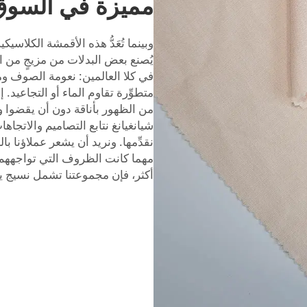
مميزة في السوق
وبينما تُعَدُّ هذه الأقمشة الكلاسي
يُصنع بعض البدلات من مزيجٍ من ال
في كلا العالمين: نعومة الصوف وم
متطوِّرة تقاوم الماء أو التجاعيد.
من الظهور بأناقة دون أن يقضوا وق
شيانغيانغ نتابع التصاميم والاتجاه
نقدِّمها. ونريد أن يشعر عملاؤنا ب
مهما كانت الظروف التي تواجههم 
أكثر، فإن مجموعتنا تشمل
نسيج ي