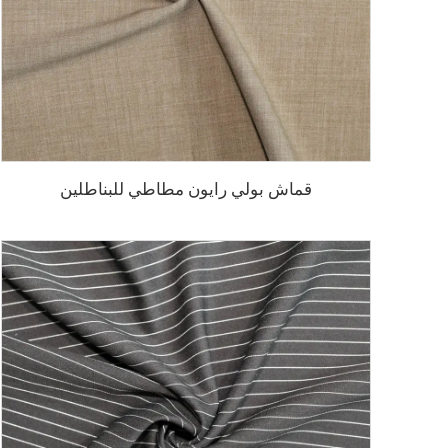
قماش بولي رايون مطاطي للبناطلين