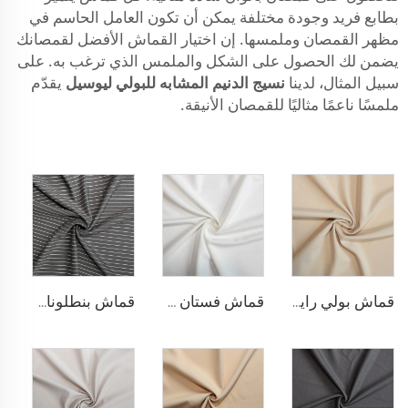
بطابع فريد وجودة مختلفة يمكن أن تكون العامل الحاسم في
مظهر القمصان وملمسها. إن اختيار القماش الأفضل لقمصانك
يضمن لك الحصول على الشكل والملمس الذي ترغب به. على
سبيل المثال، لدينا
نسيج الدنيم المشابه للبولي ليوسيل
يقدّم
ملمسًا ناعمًا مثاليًا للقمصان الأنيقة.
قماش بولي رايون لسترة البلازر
قماش فستان مطاطي من البوليستر والرايون
قماش بنطلونات بأسلوب التريكو من مادة TR