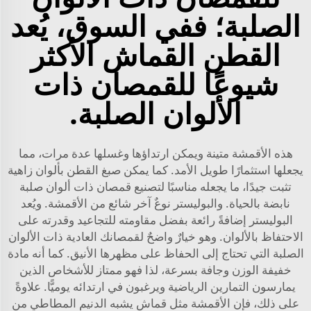
الصلبة؛ ففي السوق، يُعد
القطن القماش الأكثر
شيوعًا للقمصان ذات
الألوان الصلبة.
هذه الأقمشة متينة ويمكن ارتداؤها وغسلها عدة مرات، مما
يجعلها استثمارًا طويل الأمد. كما يمكن صبغ القطن بألوان زاهية
تثبت جيدًا، ما يجعله مناسبًا لتصنيع قمصان ذات ألوان صلبة
نابضة بالحياة. والبوليستر نوعٌ آخر شائع من الأقمشة. ويُعد
البوليستر إضافةً رائعة بفضل مقاومته للتجاعيد وقدرته على
الاحتفاظ بالألوان. وهو خيارٌ واضحٌ لقمصانك العادية ذات الألوان
الصلبة التي تحتاج إلى الحفاظ على مظهرها الأنيق. كما أنه مادة
خفيفة الوزن وجافة بسرعة، لذا فهو ممتاز للأشخاص الذين
يمارسون التمارين الرياضية ويرغبون في ارتدائه يوميًّا. علاوةً
على ذلك، فإن الأقمشة مثل
قماش يشبه الدنيم المطاطي من