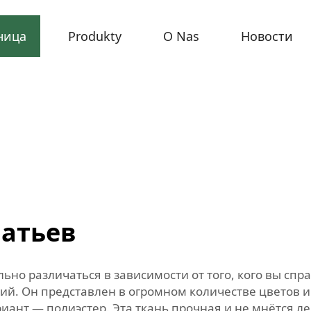
ница
Produkty
O Nas
Новости
латьев
ьно различаться в зависимости от того, кого вы сп
кий. Он представлен в огромном количестве цветов и
ант — полиэстер. Эта ткань прочная и не мнётся лег