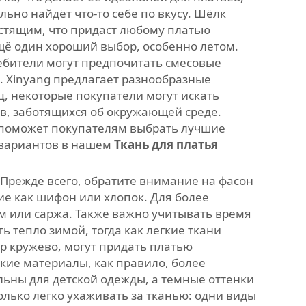
льно найдёт что-то себе по вкусу. Шёлк
естящим, что придаст любому платью
щё один хороший выбор, особенно летом.
ребители могут предпочитать смесовые
. Xinyang предлагает разнообразные
ц, некоторые покупатели могут искать
ов, заботящихся об окружающей среде.
 поможет покупателям выбрать лучшие
 вариантов в нашем
Ткань для платья
 Прежде всего, обратите внимание на фасон
кие как шифон или хлопок. Для более
им или саржа. Также важно учитывать время
ь тепло зимой, тогда как легкие ткани
р кружево, могут придать платью
кие материалы, как правило, более
льны для детской одежды, а темные оттенки
лько легко ухаживать за тканью: одни виды