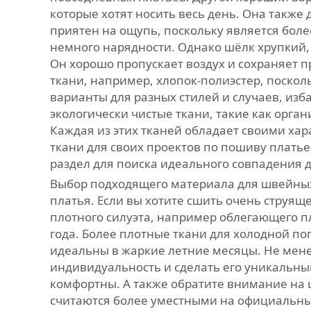
которые хотят носить весь день. Она также 
приятен на ощупь, поскольку является бол
немного нарядности. Однако шёлк хрупкий,
Он хорошо пропускает воздух и сохраняет п
ткани, например, хлопок-полиэстер, поскол
варианты для разных стилей и случаев, изб
экологически чистые ткани, такие как орга
Каждая из этих тканей обладает своими х
ткани для своих проектов по пошиву плать
раздел для поиска идеального совпадения 
Выбор подходящего материала для швейных 
платья. Если вы хотите сшить очень струящ
плотного силуэта, например облегающего пл
года. Более плотные ткани для холодной пог
идеальны в жаркие летние месяцы. Не мене
индивидуальность и сделать его уникальны
комфортны. А также обратите внимание на ц
считаются более уместными на официальных 