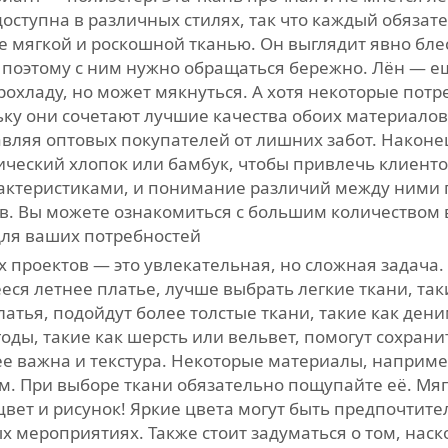
доступна в различных стилях, так что каждый обязате
ее мягкой и роскошной тканью. Он выглядит явно бл
 поэтому с ним нужно обращаться бережно. Лён — е
рохладу, но может мякнуться. А хотя некоторые пот
ьку они сочетают лучшие качества обоих материалов
авляя оптовых покупателей от лишних забот. Наконе
нический хлопок или бамбук, чтобы привлечь клиент
арактеристиками, и понимание различий между ними
ев. Вы можете ознакомиться с большим количеством
для ваших потребностей
проектов — это увлекательная, но сложная задача.
ееся летнее платье, лучше выбрать легкие ткани, та
атья, подойдут более толстые ткани, такие как ден
оды, такие как шерсть или вельвет, помогут сохранит
е важна и текстура. Некоторые материалы, наприме
м. При выборе ткани обязательно пощупайте её. Мяг
вет и рисунок! Яркие цвета могут быть предпочтите
мероприятиях. Также стоит задуматься о том, наско