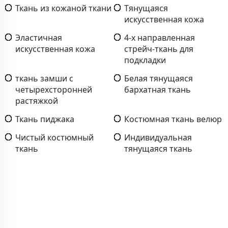
Ткань из кожаной ткани
Тянущаяся
искусственная кожа
Эластичная
4-х направленная
искусственная кожа
стрейч-ткань для
подкладки
ткань замши с
Белая тянущаяся
четырехсторонней
бархатная ткань
растяжкой
Ткань пиджака
Костюмная ткань велюр
Чистый костюмный
Индивидуальная
ткань
тянущаяся ткань