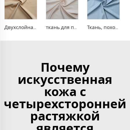
Двухслойная ткань для платья TR
ткань для платья 100% лиоцелл, похожая на лен
Ткань, похожая на деним, TR
Почему
искусственная
кожа с
четырехсторонней
растяжкой
является