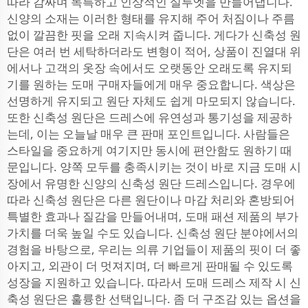
따라 감싸며 독특하고 인상적인 실루엣을 만들어냅니다.
신양의 소재는 이러한 형태를 유지해 주어 처짐이나 주름
없이 깔끔한 핏을 오래 지속시켜 줍니다. 게다가 신축성 원
단은 여러 번 세탁하더라도 변형이 적어, 상품이 진열대 위
에서나 고객의 옷장 속에서도 오랫동안 오래도록 유지되
기를 원하는 도매 구매자들에게 매우 중요합니다. 색상은
선명하게 유지되고 원단 자체도 쉽게 마모되지 않습니다.
또한 신축성 원단은 드레스에 유연성과 통기성을 제공하
는데, 이는 오늘날 매우 큰 판매 포인트입니다. 사람들은
스타일을 중요하게 여기지만 동시에 편안함도 원하기 때
문입니다. 양쪽 모두를 충족시키는 것이 바로 지금 도매 시
장에서 유명한 신양의 신축성 원단 드레스입니다. 경우에
따라 신축성 원단은 다른 원단이나 마감 처리와 혼방되어
특별한 효과나 질감을 만들어내며, 도매 패션 제품의 부가
가치를 더욱 높일 수도 있습니다. 신축성 원단 분야에서의
경험을 바탕으로, 우리는 의류 기업들이 제품의 핏이 더 좋
아지고, 외관이 더 멋져지며, 더 빠르게 판매될 수 있도록
성장을 지원하고 있습니다. 따라서 도매 드레스 제작 시 신
축성 원단은 훌륭한 선택입니다. 좀 더 구조감 있는 옵션을