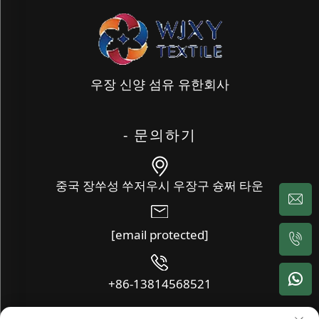
우장 신양 섬유 유한회사
- 문의하기
중국 장쑤성 쑤저우시 우장구 슝쩌 타운
[email protected]
+86-13814568521