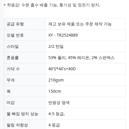
+ 착용감: 수분 흡수 배출 기능, 통기성 및 정전기 방지.
공급 유형
재고 보유 제품 또는 주문 제작 가능
모델 번호
XY - TR2524889
스타일
2/2 탄일
혼용률
53% 폴리, 45% 레이온, 2% 스판덱스
가닥 수
40'S*40's+40D
무게
210gsm
폭
150cm
마감
반응성 염색
물 빠짐 방지 성능
4-5 등급,
필링 저항성
4 등급