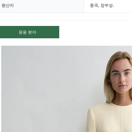
원산지
중국, 장쑤성.
응용 분야