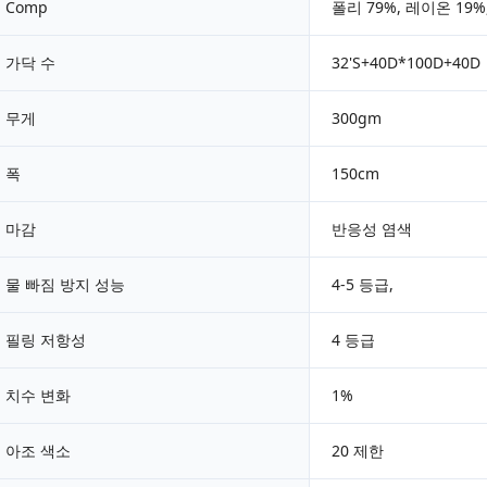
Comp
폴리 79%, 레이온 19
가닥 수
32'S+40D*100D+40D
무게
300gm
폭
150cm
마감
반응성 염색
물 빠짐 방지 성능
4-5 등급,
필링 저항성
4 등급
치수 변화
1%
아조 색소
20 제한