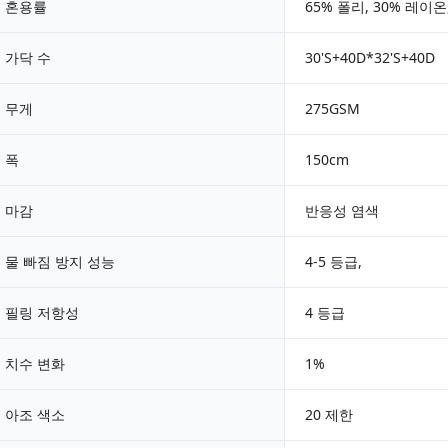
혼용률
65% 폴리, 30% 레이
가닥 수
30'S+40D*32'S+40D
무게
275GSM
폭
150cm
마감
반응성 염색
물 빠짐 방지 성능
4-5 등급,
필링 저항성
4 등급
치수 변화
1%
아조 색소
20 제한