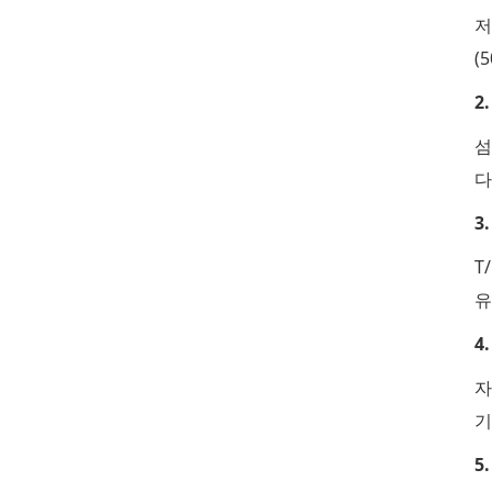
저
(
2
섬
다
3
T
유
4
자
기
5