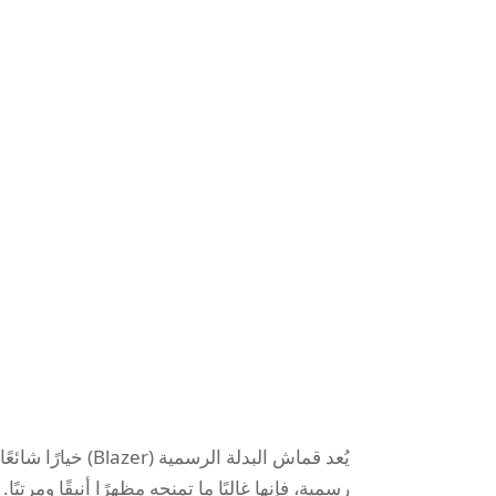
يُعد قماش البدلة ا
رسمية، فإنها غالبًا ما تمنحه مظهرًا أنيقًا ومرتب