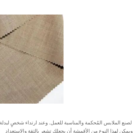
لرسمية (Blazer) خيارًا شائعًا لصنع الملابس المُحكمة والمناسبة للعمل. وعند ارتداء شخصٍ لبدلة
ًا. ويمكن لهذا النوع من الأقمشة أن يجعلك تشعر بالثقة والاستعداد