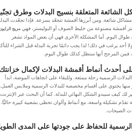
ل الشائعة المتعلقة بنسيج البدلات وطرق تجنّبه
ة مشاكل شائعة. ومن أبرزها أقمشة تتجعّد بسرعة. فإذا تجعّدت البدلة
 اختر أقمشة مصنوعة من خليط الصوف أو البوليستر، فهي
مزيج الرايون
 طوال اليوم. أما المشكلة الأخرى فهي أن بعض المواد تشعر
ا أحد يرغب في ذلك! لذا يجب دائمًا تجربة البدلة قبل الشراء للتأكد
ا، فمن المرجح أنها ستظل كذلك طوال اليوم.
ى أحدث أنماط أقمشة البدلات لإكمال خزانتك
دلات الرسمية رحلة ممتعة. وللبقاء على اتجاهات الموضة، ابدأ
ير منها يحتوي على أقسام مخصصة للبدلات الرسمية وملابس العمل.
ك كيف سيبدو الشكل النهائي للبدلة. كما أن البحث عبر الإنترنت
 تقدّم تشكيلة واسعة، مع أنماط وألوان تحظى بشعبية كبيرة حاليًّا.
ث الصيحات.
ت الرسمية للحفاظ على جودتها على المدى الطوي