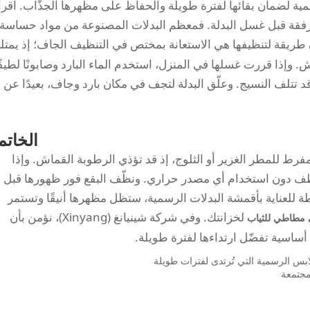
لأهمية لضمان بقائها لفترة طويلة والحفاظ على مظهرها الجذّاب. اقرأ
 المرفقة قبل غسل البدلة. فمعظم البدلات المصنوعة من مواد حساسة
طريقة لتنظيفها هي الاستعانة بمختص في التنظيف الجاف؛ إذ يمتل
 وإذا قررت غسلها في المنزل، استخدم الماء البارد وصابونًا لطيفًا
تتلف النسيج. وعلّق البدلة لتجف في مكان بارد وجاف، بعيدًا عن
الخاتم
المفرط للمطر الغزير أو الثلوج، إذ قد تؤذي الرطوبة القماش. وإذا
لطف دون استخدام أي مصدر حراري. ونظّف البقع فور ظهورها قبل 
ة للعناية بأقمشة البدلات الرسمية، ستظل مظهرها أنيقًا وتستمر
لخزانتك. وفي شركة شينيانغ (Xinyang)، نؤمن بأن
مطاطي للثياب
 أساسية تفضّل ارتداءها لفترة طويلة.
ابس الرسمية التي تُرتدى لفترات طويلة
مجتمعة