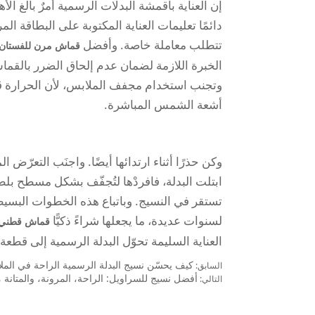
إن العناية بأقمشة البدلات الرسمية أمرٌ بالغ ا
دائمًا تعليمات العناية المكتوبة على البطاقة
تتطلب معاملة خاصة. وأفضل
قماش مرن للفستان
الخبرة اللازمة لضمان عدم إلحاق الضرر بالقماش.
وتجنب استخدام مجفف الملابس، لأن الحرارة قد 
أشعة الشمس المباشرة.
وكن حذرًا أثناء ارتدائها أيضًا. واجنَب التعرّض 
ابتلت البدلة، فافردْها لتُجفّف بشكل مسطح ب
تستقر في النسيج. وباتباع هذه الخطوات البسيط
لسنوات عديدة، ما يجعلها شراءً ذكيًّا
قماش قطني 
العناية السليمة تحوّل البدلة الرسمية إلى قطعة
كيف يحسّن نسيج البدلة الرسمية الراحة في المل
السابق:
أفضل نسيج للسراويل: الراحة، المرونة، والمتانة 
التالي: