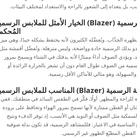
، بل يتعداه إلى الشعور بالراحة والاستعداد لمختلف البيئات.
لماذا يُعتبر قماش البدلة الرسمية (Blazer) الخيار الأمثل للملابس الرس
المُحكم
دلة الرسمية (Blazer) بمتانته ومظهره الجذّاب. ويُفضِّله الكثيرون لأنه يحتفظ بشكله جيدًا، وهي ميز
تبدو بدلك الرسمية حادة وواضحة، وليس مترهلة. وتُفضَّل أقمشة مثل
. ويؤدي الصوف أداءً ممتازًا لأنه يدفئك في الشتاء ويسمح بمرور
رسمية من الصوف طوال العام دون أن تشعر بالحرارة الزائدة أو
السهولة، وهو مثالي للأماكن الأقل رسمية.
مناسب للملابس الرسمية
همية للراحة والمظهر. أولًا، فكّر في الطقس السائد في منطقتك. ففي
كتان أو القطن ممتازة لأنها تسمح بمرور الهواء وتحافظ على برودة
لسمكية مثل الصوف أو التويد هي الأنسب، إذ توفر الدفء وتتيح
المناسبة في الاعتبار: فللمشاهد الرسمية، قد تكون بدلة صوفية
ب القطن المطبّع الظهور غير الرسمي.