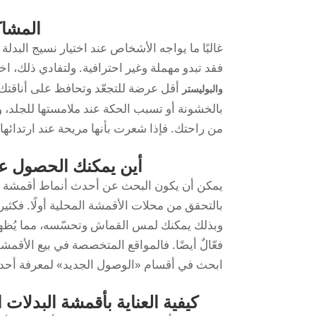
المشاك
غالبًا ما يواجه الأشخاص عند اختيار نسيج البدل
فقد تبدو مهملة وغير احترافية. ولتفادي ذلك،
أقل عرضة للتجعّد وتحافظ على أناقتك
والبوليستر
بالخشونة أو تسبب الحكة عند ملامستها للجلد، ول
من راحتك. فإذا شعرت بأنها مريحة عند ارتدائه
أين يمكنك الحصول عل
يمكن أن يكون البحث عن أحدث أنماط أقمشة الب
بالتحقق من محلات الأقمشة المحلية أولًا. فكث
وبذلك يمكنك لمس القماش وتحسّسه، مما يُظهر ل
فعّالٌ أيضًا. فالمواقع المتخصصة في بيع الأقمشة
ابحث في أقسام «الوصول الجديد» لمعرفة أحد
كيفية العناية بأقمشة البدلا