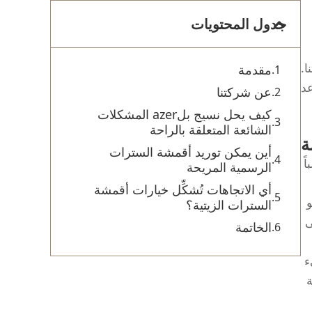
جدول المحتويات
ا.
مقدمة
عد
عن شركتنا
كيف يحل نسيج بلazer المشكلات
الشائعة المتعلقة بالراحة
ة
أين يمكن توريد أقمشة السترات
ً
الرسمية المريحة
أي الاتجاهات تُشكِّل خيارات أقمشة
و
السترات الزيتية؟
ى
الخاتمة
ء
ة