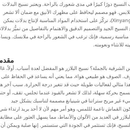
النسيج دورًا كبيرًا في مدى شعورك بالراحة. ويعتبر نسيج البدلات
من الملابس. فهو مصمم ليحافظ على مظهرك الأنيق مع ضمان ألا تشعر
بالحرارة الزائدة أو الحكة. وفي شركة شينيانغ (Xinyang)، نركّز على استخدام المواد المناسبة لإنتاج بدلات يمكن
النسيج الجيد والتصميم الدقيق والاهتمام بالتفاصيل من تميُّز بدلالاتن
ناسبة رسمية، فإنك ترغب في الشعور بالراحة في ملابسك. ويسا
للانثناء ونعومته.
مقدم
 الشرفية بالجملة؟ نسيج البلازر هو المفضل لعدة أسباب. أولاً، غالبا
. الصوف هو طبيعي هواء، مما يعني أنه يساعد في الحفاظ على
ً. هذا مثالي لفعاليات طويلة حيث قد تتغير درجة الحرارة. سبب آخر ه
دد يسمح بحركة سهلة، لذلك لا تشعر بالقيود عندما تجلس، تقف، أو حت
يء غير مريح ستراتنا في شينيانغ مصممة لتناسبك بشكل جيد
كون القماش ناعمة لللمس، وهو أمر مهم لأن لا أحد يريد ارتداء شي
لازر في العديد من الألوان والأنماط، مما يسهل العثور على مطابق
لنسيج، فإنك تستثمر في الجودة التي ستستمر. إنها صلبة ويمكن أن