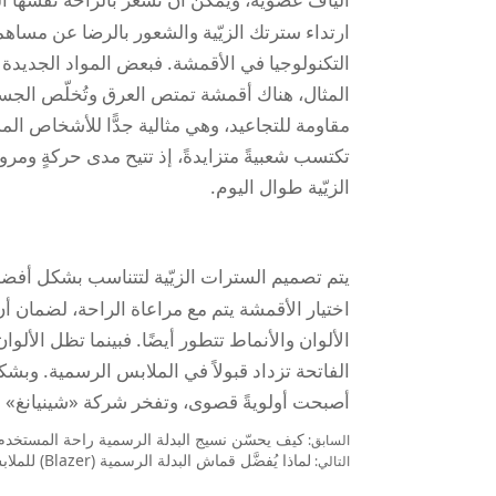
ارتداء سترتك الزيّية والشعور بالرضا عن مساه
التكنولوجيا في الأقمشة. فبعض المواد الجديدة
المثال، هناك أقمشة تمتص العرق وتُخلّص الجسم 
مقاومة للتجاعيد، وهي مثالية جدًّا للأشخاص الم
تكتسب شعبيةً متزايدةً، إذ تتيح مدى حركةٍ ومرون
الزيّية طوال اليوم.
يتم تصميم السترات الزيّية لتتناسب بشكل أف
اختيار الأقمشة يتم مع مراعاة الراحة، لضمان أن ي
الألوان والأنماط تتطور أيضًا. فبينما تظل الألوان
الفاتحة تزداد قبولاً في الملابس الرسمية. وبشك
أصبحت أولويةً قصوى، وتفخر شركة «شينيانغ» بأ
كيف يحسّن نسيج البدلة الرسمية راحة المستخدم ف
السابق:
لماذا يُفضَّل قماش البدلة الرسمية (Blazer) للملابس المخصصة والمهنية
التالي: