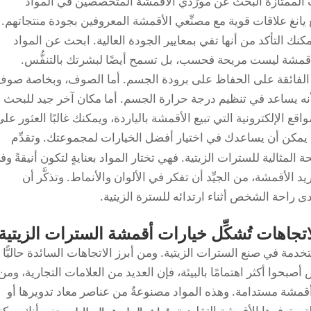
لممتازة البحث عن مورِّدي الأقمشة المتخصصين في المواد
انغ علاقات قوية مع مصنِّعي الأقمشة المعروفين بجودة منتجاتهم.
كنك التأكد من أنها تفي بمعايير الجودة العالية. ابحث عن المواد
أقمشة ليست مريحة فحسب، بل تسمح أيضًا لبشرتك بالتنفُّس.
ته الفائقة على الحفاظ على برودة الجسم. أما الصوف، وبخاصة صو
أنه يساعد في تنظيم درجة حرارة الجسم. أما مكان آخر جيد للبحث
ع الإلكترونية التي تبيع الأقمشة بالياردة، ويمكنك غالبًا العثور عل
يمكن أن يساعدك في اختيار أفضل الخيارات لمجموعتك. وتقدِّم
المثالية للسترات الزيتية. فهي تختار المواد بعنايةٍ لتكون أنيقةً وف
 الأقمشة، من الجيِّد أن تفكر في الألوان والأنماط. وتذكَّر أن
دى راحة الشخص أثناء ارتدائه للسترة الزيتية.
اتجاهات تُشكِّل خيارات أقمشة السترات الزيتية
تخدمة في صنع السترات الزيتية. ومن أبرز الاتجاهات السائدة حاليًّا
س أصبحوا أكثر اهتمامًا بالبيئة، فإن العديد من العلامات التجارية، ومن
 أقمشة مستدامة. وهذه المواد مصنوعةٌ من عناصر معاد تدويرها أو
ي توفرها الأقمشة التقليدية.
يعني أنك يمكن