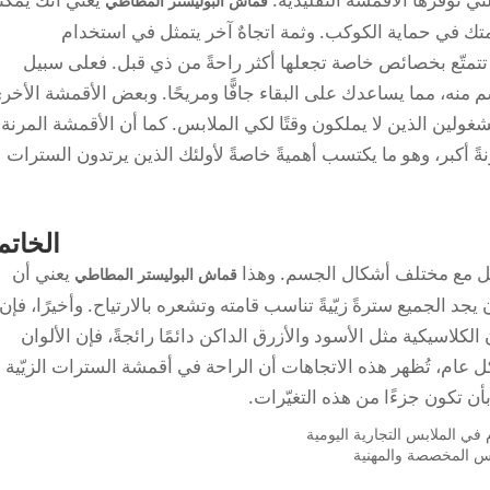
قماش البوليستر المطاطي
متك في حماية الكوكب. وثمة اتجاهٌ آخر يتمثل في استخدام
 تتمتّع بخصائص خاصة تجعلها أكثر راحةً من ذي قبل. فعلى سبيل
منه، مما يساعدك على البقاء جافًّا ومريحًا. وبعض الأقمشة الأخر
شغولين الذين لا يملكون وقتًا لكي الملابس. كما أن الأقمشة المرنة
ةً أكبر، وهو ما يكتسب أهميةً خاصةً لأولئك الذين يرتدون السترات
الخاتم
ضل مع مختلف أشكال الجسم. وهذا
يعني أن
قماش البوليستر المطاطي
جد الجميع سترةً زيّيةً تناسب قامته وتشعره بالارتياح. وأخيرًا، فإن
 الكلاسيكية مثل الأسود والأزرق الداكن دائمًا رائجةً، فإن الألوان
ل عام، تُظهر هذه الاتجاهات أن الراحة في أقمشة السترات الزيّية
ن تكون جزءًا من هذه التغيّرات.
ي الملابس التجارية اليومية