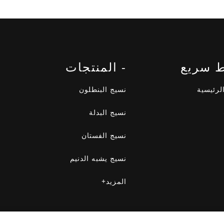
ط سريع
- المنتجات
لرئيسية
نسيج البنطلون
نسيج البدلة
نسيج الفستان
نسيج يشبه الدنيم
المزيد+