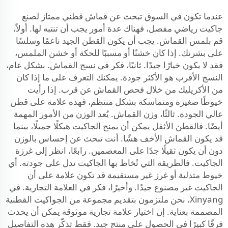
عندما تكون في السوق تبحث عن قماش قطني ممتاز لصنع
جاكيت رياضي مفصل، فهناك عدة أمور يجب أن تنتبه لها. أولاً،
قم بلمس القماش. يجب أن يكون القطن الجيد ناعمًا وسلسًا
على بشرتك. إذا كان خشنًا أو مسببًا للحكة أو خشن الملمس،
فقد لا يكون خيارًا جيدًا. ثانيًا، فكر في نسج القماش. بشكل عام،
النسج الأقرب هو الأكثر جودة. يمكنك التعرف على ما إذا كان
من الأكريليك من خلال فحص القماش عن قرب. إذا رأيت
خيوطًا صغيرة ومتماسكة بشكل منتظم، فهذه علامة على قطن
عالي الجودة. ثالثًا، وزن القماش. يُعد الوزن من الأمور المهمة
أيضًا. فالقطن الأثقل يمكن أن يمنح الجاكيت هيكلًا جميلًا، بينما
قد يكون القماش الأخف هشًا. أنت تبحث عن إحساس بالوزن
دون أن يكون ثقيلًا جدًا على المعصمين. رابعًا، انظر إلى غرزة
الجاكيت. فالطريقة التي تُخاط بها الجاكيت تدل على جودته. أي
خيوط متدلية أو غرز غير مستقيمة قد تكون علامة على أن
الجاكيت غير مصنوع جيدًا. وأخيرًا، فكر في العلامة التجارية. في
Xinyang، نحن ملتزمون بتقديم مجموعة من الجواكيت القطنية
المصممة بعناية. إن اختيار علامة تجارية موثوقة يمكن أن يحدث
فرقًا كبيرًا في الحصول على منتج جيد. فقط تذكّر هذه التفاصيل