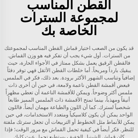
القطن المناسب
لمجموعة السترات
الخاصة بك
قد يكون من الصعب اختيار قماش القطن المناسب لمجموعتك
من السترات. أول شيء يجب أن تفكر فيه هو وزن القماش.
فالقطن الرقيق يعمل بشكل ممتاز في الأجواء الحارة، حيث
يبقيك بارداً ومريحاً. أما خلطات القطن الأثقل فهي توفر دفئاً
إضافياً وتناسب الشهور الأكثر برودة. بعد ذلك، فكر في الملمس.
فبعض أقمشة القطن ناعمة ولامعة، في حين أن أخرى ذات
ملمس أكثر وضوحاً. ويمكن للأقمشة الناعمة أن تعطي مظهراً
أنيقاً ومهذباً، بينما تمنح الأقمشة ذات الملمس المميز طابعاً
شخصياً لسترك. كما أن اللون والطباعة مهمان أيضاً. فاللون
الواحد يمكن أن يكون كلاسيكياً ومتعدد الاستخدامات، في حين
يمكن للأنماط مثل الخطوط أو التربيعات أن تجعل سترتك ملفتة
للنظر. فكر أيضاً في كيفية تحمل القماش مع مرور الوقت؛ فإذا
كان قماش الشينيل الخفيف يستطيع تحمل عبث كلبك