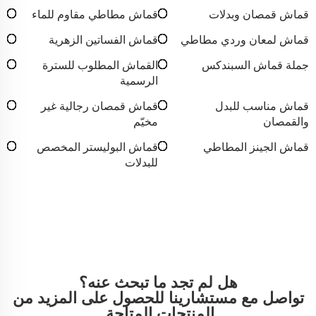
قماش قمصان وبدلات
قماش مطاطي مقاوم للماء
قماش لمعان وردي مطاطي
قماش الفساتين الزهرية
جملة قماش السبندكس
القماش المطلوب للسترة
الرسمية
قماش مناسب للبدل
قماش قمصان رجالية غير
والقمصان
مخيّم
قماش الجينز المطاطي
قماش البوليستر المخصص
للبدلات
هل لم تجد ما تبحث عنه؟
تواصل مع مستشارينا للحصول على المزيد من
المنتجات المتاحة.