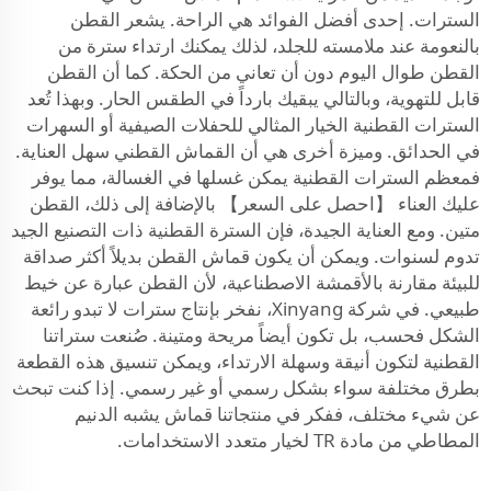
السترات. إحدى أفضل الفوائد هي الراحة. يشعر القطن
بالنعومة عند ملامسته للجلد، لذلك يمكنك ارتداء سترة من
القطن طوال اليوم دون أن تعاني من الحكة. كما أن القطن
قابل للتهوية، وبالتالي يبقيك بارداً في الطقس الحار. وبهذا تُعد
السترات القطنية الخيار المثالي للحفلات الصيفية أو السهرات
في الحدائق. وميزة أخرى هي أن القماش القطني سهل العناية.
فمعظم السترات القطنية يمكن غسلها في الغسالة، مما يوفر
عليك العناء 【احصل على السعر】 بالإضافة إلى ذلك، القطن
متين. ومع العناية الجيدة، فإن السترة القطنية ذات التصنيع الجيد
تدوم لسنوات. ويمكن أن يكون قماش القطن بديلاً أكثر صداقة
للبيئة مقارنة بالأقمشة الاصطناعية، لأن القطن عبارة عن خيط
طبيعي. في شركة Xinyang، نفخر بإنتاج سترات لا تبدو رائعة
الشكل فحسب، بل تكون أيضاً مريحة ومتينة. صُنعت ستراتنا
القطنية لتكون أنيقة وسهلة الارتداء، ويمكن تنسيق هذه القطعة
بطرق مختلفة سواء بشكل رسمي أو غير رسمي. إذا كنت تبحث
عن شيء مختلف، ففكر في منتجاتنا
قماش يشبه الدنيم
المطاطي من مادة TR
لخيار متعدد الاستخدامات.