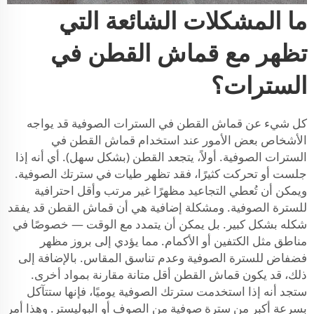
ما المشكلات الشائعة التي
تظهر مع قماش القطن في
السترات؟
كل شيء عن قماش القطن في السترات الصوفية قد يواجه
الأشخاص بعض الأمور عند استخدام قماش القطن في
السترات الصوفية. أولاً، يتجعد القطن (بشكل سهل). أي أنه إذا
جلست أو تحركت كثيرًا، فقد تظهر طيات في سترتك الصوفية.
ويمكن أن تُعطي التجاعيد مظهرًا غير مرتب وأقل احترافية
للسترة الصوفية. ومشكلة إضافية هي أن قماش القطن قد يفقد
شكله بشكل كبير. بل يمكن أن يتمدد مع الوقت — خصوصًا في
مناطق مثل الكتفين أو الأكمام. مما يؤدي إلى بروز مظهر
فضفاض للسترة الصوفية وعدم تناسق المقاس. بالإضافة إلى
ذلك، قد يكون قماش القطن أقل متانة مقارنة بمواد أخرى.
ستجد أنه إذا استخدمت سترتك الصوفية يوميًا، فإنها ستتآكل
بسرعة أكبر من سترة صوفية من الصوف أو البوليستر. وهذا أمر