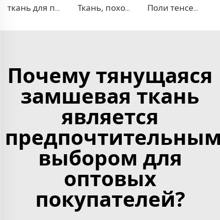
ткань для платья 100% лиоцелл, похожая на лен
Ткань, похожая на деним, TR с эффектом стрейч
Поли тенсел деним — ткань, похожая на джинсовую
Почему тянущаяся
замшевая ткань
является
предпочтительны
выбором для
оптовых
покупателей?