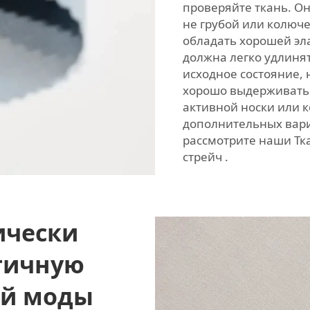
проверяйте ткань. Он
не грубой или колюч
обладать хорошей эла
должна легко удлинят
исходное состояние, 
хорошо выдерживать 
активной носки или 
дополнительных вари
рассмотрите наши
Тк
стрейч
.
ически
тичную
ой моды