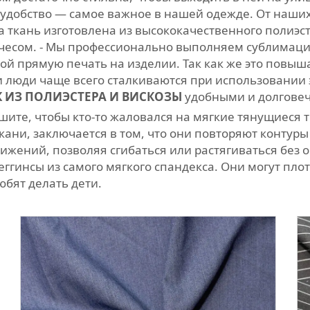
 и удобство — самое важное в нашей одежде. От наши
ша ткань изготовлена из высококачественного полиэ
ачесом. - Мы профессионально выполняем сублимацио
бой прямую печать на изделии. Так как же это повы
 люди чаще всего сталкиваются при использовании 
К ИЗ ПОЛИЭСТЕРА И ВИСКОЗЫ
удобными и долгове
ышите, чтобы кто-то жаловался на мягкие тянущиеся 
кани, заключается в том, что они повторяют контуры
движений, позволяя сгибаться или растягиваться б
гинсы из самого мягкого спандекса. Они могут плотн
юбят делать дети.