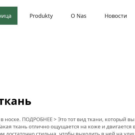
ница
Produkty
O Nas
Новости
ткань
в носке. ПОДРОБНЕЕ > Это тот вид ткани, который в
акая ткань отлично ощущается на коже и двигается в
м достаточно стильна, чтобы выходить в ней на ули