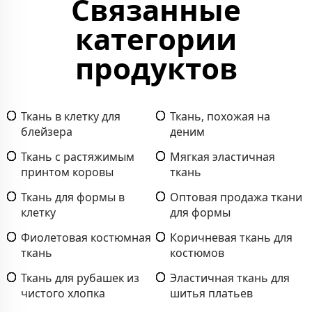
Связанные
категории
продуктов
Ткань в клетку для
Ткань, похожая на
блейзера
деним
Ткань с растяжимым
Мягкая эластичная
принтом коровы
ткань
Ткань для формы в
Оптовая продажа ткани
клетку
для формы
Фиолетовая костюмная
Коричневая ткань для
ткань
костюмов
Ткань для рубашек из
Эластичная ткань для
чистого хлопка
шитья платьев