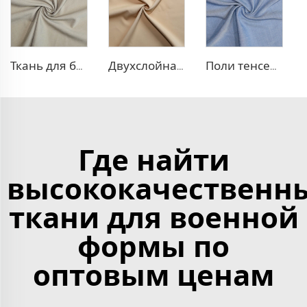
Ткань для блейзера TR в рубчик
Двухслойная ткань для платья TR
Поли тенсел деним — ткань, похожая на джинсовую
Где найти
высококачественн
ткани для военной
формы по
оптовым ценам