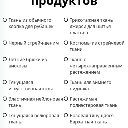
продуктов
Ткань из обычного
Трикотажная ткань
хлопка для рубашек
джерси для шитья
платьев
Черный стрейч-деним
Костюмы из стрейчевой
ткани
Летние брюки из
Ткань с
вискозы
четырехнаправленным
растяжением
Тянущаяся
Ткань для зимнего
искусственная кожа
пиджака
Эластичная нейлоновая
Растяжимая
ткань
полиэстеровая ткань
Тянущаяся велюровая
Розовая тянущаяся
ткань
бархатная ткань