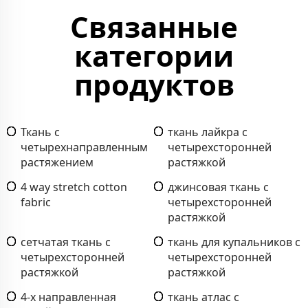
Связанные
категории
продуктов
Ткань с
ткань лайкра с
четырехнаправленным
четырехсторонней
растяжением
растяжкой
4 way stretch cotton
джинсовая ткань с
fabric
четырехсторонней
растяжкой
сетчатая ткань с
ткань для купальников с
четырехсторонней
четырехсторонней
растяжкой
растяжкой
4-х направленная
ткань атлас с