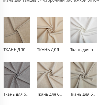
ткань для танцев с 4-сторонней растяжкой оптом
ТКАНЬ ДЛЯ ТРИКОТАЖНЫХ БРЮК ИЗ ПОЛИЭСТЕРА И ВИСКОЗЫ
ТКАНЬ ДЛЯ БЛЕЙЗЕРА ИЗ ПОЛИЭСТЕРА И ВИСКОЗЫ
Ткань для платья из полиэстера и вискозы с эффектом стрейч
Ткань для брюк TR с четырехсторонней растяжкой
Ткань для блейзера TR, похожая на лен
Ткань для блейзера TR в рубчик