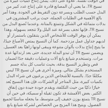
في الوقت نفسه. علاوة على ذلك، يمكن إنتاج كميات كبيرة من
نسيج TR، ما يعني أن المصانع قادرة على إنتاج عدد كبير من
البدل حسب الطلب وبسرعة دون التفريط في الجودة. وهذا أمر
بالغ الأهمية في الطلبات الجملة، حيث يرغب المشترون في
بدلات متماثلة في الشكل وتتمتع بالمتانة. وعندما تُصنع البدل من
نسيج TR، فإنها تجف بسرعة عند البلل ولا تتجعد بسهولة. وهذا
يمكن أن يوفر الوقت للأشخاص الذين يتنقلون باستمرار أو
لديهم جداول عمل مزدحمة. كما أن النسيج يمتص الأصباغ جيدًا،
ما يتيح إنتاج بدلات بألوان متنوعة ويبقى لونها زاهيًا بعد الغسيل.
ويضمن نسيج TR أن تبدو البدلة جديدة، حتى بعد ارتدائها عدة
مرات. وتستخدم شيانغ يانغ آلات وعمليات دقيقة جدًا لضمان
قص وتطريز النسيج بدقة، بحيث تناسب كل بدلة جسم
المستخدم بشكل مثالي. وميزة أخرى هي أن نسيج TR ليس
مكلفًا جدًا. بالنسبة للأشخاص الذين يرغبون في شراء البدل
بكميات كبيرة، مثل المتاجر أو الشركات، فإن هذا النسيج يُعد
خيارًا ذكيًا من حيث التكلفة، ويقدم جودة جيدة دون إنفاق
الكثير. بعض الأقمشة قد تكون ثقيلة أو سميكة، في حين أن
نسيج TR يتمتع بوزن خفيف إلى متوسط، ما يجعله مناسبًا لجميع
الفصول. ويتيح هذا المزيج من الخصائص لشركة شيانغ يانغ