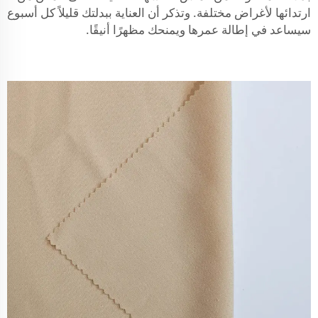
ارتدائها لأغراض مختلفة. وتذكر أن العناية ببدلتك قليلاً كل أسبوع
سيساعد في إطالة عمرها ويمنحك مظهرًا أنيقًا.