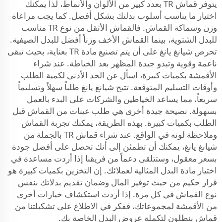
يتوفر قماش TR بعدد كبير من الألوان والأنماط، لذا يمكنك
اختيار ما يناسب أسلوب بدلتك بشكل أفضل. كما يجب مراعاة
وزن وسماكة القماش. فالقماش الأثقل من نوع TR مناسب
للبدل الشتوية، بينما القماش الأخف وزناً أفضل للبدل الصيفية.
تحرص شيانغ يانغ على أن يتم تصنيع مادة TR بعناية، بحيث تبقى
ناعمة وقوية وتبدو جيدة المظهر بعد الخياطة. عند شراء
الأقمشة بكميات كبيرة، اسأل عن الحد الأدنى لكمية الطلب
وأوقات التسليم المتوقعة. تتيح شيانغ يانغ طلباً سهلاً وتسليماً
سريعاً، مما يساعد الخياطين والشركات على البدء بالعمل
بسهولة. نصيحة جيدة أخرى هي طلب عينات من القماش قبل
الطلب بكميات كبيرة. بهذه الطريقة، يمكنك تجربة القماش
وملاحظة لونه في الواقع. عند شراء قماش TR بالجملة من
شيانغ يانغ، يمكنك أن تطمئن إلى أنك تحصل على أفضل جودة
بسعر معقول، وستتلقى دعماً من فريقنا إذا أردت مساعدة في
اختيار مادة البدل المثالية لعملائك. إن التخزين بكميات كبيرة هو
قرار حكيم من حيث توفير المال وضمان تقديم بدلاتك بنفس
نوع القماش في كل مرة. إذا أردت استكشاف خيارات أخرى
من الأقمشة لمجموعاتك، ففكر في الاطلاع على تشكيلتنا من
قماش بنطلون
لتكملة عروض البدل الخاصة بك.