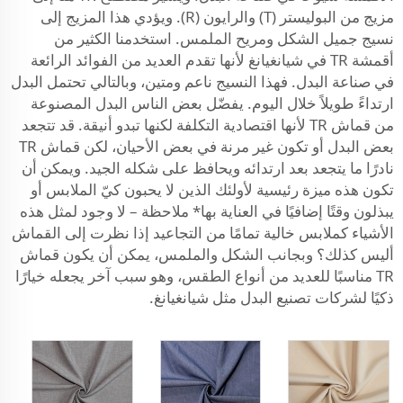
مزيج من البوليستر (T) والرايون (R). ويؤدي هذا المزيج إلى
نسيج جميل الشكل ومريح الملمس. استخدمنا الكثير من
أقمشة TR في شيانغيانغ لأنها تقدم العديد من الفوائد الرائعة
في صناعة البدل. فهذا النسيج ناعم ومتين، وبالتالي تحتمل البدل
ارتداءً طويلاً خلال اليوم. يفضّل بعض الناس البدل المصنوعة
من قماش TR لأنها اقتصادية التكلفة لكنها تبدو أنيقة. قد تتجعد
بعض البدل أو تكون غير مرنة في بعض الأحيان، لكن قماش TR
نادرًا ما يتجعد بعد ارتدائه ويحافظ على شكله الجيد. ويمكن أن
تكون هذه ميزة رئيسية لأولئك الذين لا يحبون كيّ الملابس أو
يبذلون وقتًا إضافيًا في العناية بها* ملاحظة – لا وجود لمثل هذه
الأشياء كملابس خالية تمامًا من التجاعيد إذا نظرت إلى القماش
أليس كذلك؟ وبجانب الشكل والملمس، يمكن أن يكون قماش
TR مناسبًا للعديد من أنواع الطقس، وهو سبب آخر يجعله خيارًا
ذكيًا لشركات تصنيع البدل مثل شيانغيانغ.