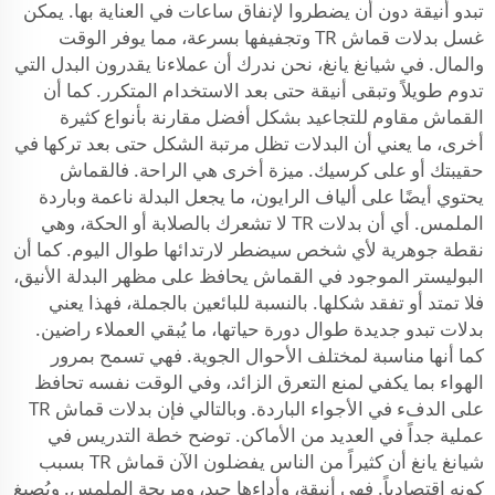
تبدو أنيقة دون أن يضطروا لإنفاق ساعات في العناية بها. يمكن
غسل بدلات قماش TR وتجفيفها بسرعة، مما يوفر الوقت
والمال. في شيانغ يانغ، نحن ندرك أن عملاءنا يقدرون البدل التي
تدوم طويلاً وتبقى أنيقة حتى بعد الاستخدام المتكرر. كما أن
القماش مقاوم للتجاعيد بشكل أفضل مقارنة بأنواع كثيرة
أخرى، ما يعني أن البدلات تظل مرتبة الشكل حتى بعد تركها في
حقيبتك أو على كرسيك. ميزة أخرى هي الراحة. فالقماش
يحتوي أيضًا على ألياف الرايون، ما يجعل البدلة ناعمة وباردة
الملمس. أي أن بدلات TR لا تشعرك بالصلابة أو الحكة، وهي
نقطة جوهرية لأي شخص سيضطر لارتدائها طوال اليوم. كما أن
البوليستر الموجود في القماش يحافظ على مظهر البدلة الأنيق،
فلا تمتد أو تفقد شكلها. بالنسبة للبائعين بالجملة، فهذا يعني
بدلات تبدو جديدة طوال دورة حياتها، ما يُبقي العملاء راضين.
كما أنها مناسبة لمختلف الأحوال الجوية. فهي تسمح بمرور
الهواء بما يكفي لمنع التعرق الزائد، وفي الوقت نفسه تحافظ
على الدفء في الأجواء الباردة. وبالتالي فإن بدلات قماش TR
عملية جداً في العديد من الأماكن. توضح خطة التدريس في
شيانغ يانغ أن كثيراً من الناس يفضلون الآن قماش TR بسبب
كونه اقتصادياً. فهي أنيقة، وأداءها جيد، ومريحة الملمس. ويُصبغ