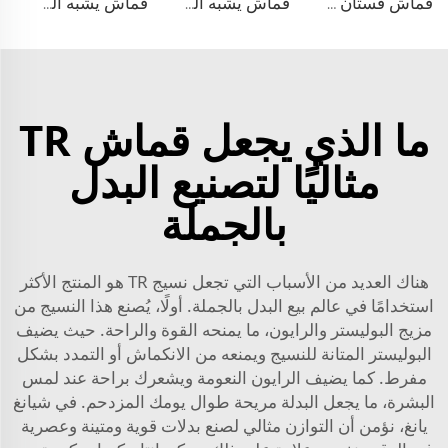
قماش فستان منسوج مزدوج من مادة TR
قماش يشبه الدنيم من مادة TR
قماش يشبه الدنيم المطاطي من مادة TR
ما الذي يجعل قماش TR
مثاليًا لتصنيع البدل
بالجملة
هناك العديد من الأسباب التي تجعل نسيج TR هو المنتج الأكثر
استخدامًا في عالم بيع البدل بالجملة. أولًا، يُصنع هذا النسيج من
مزيج البوليستر والرايون، ما يمنحه القوة والراحة. حيث يضيف
البوليستر المتانة للنسيج ويمنعه من الانكماش أو التمدد بشكل
مفرط. كما يضيف الرايون النعومة ويشعرك براحة عند لمس
البشرة، ما يجعل البدلة مريحة طوال يومك المزدحم. في شيانغ
يانغ، نؤمن أن التوازن مثالي لصنع بدلات قوية ومتينة وعصرية