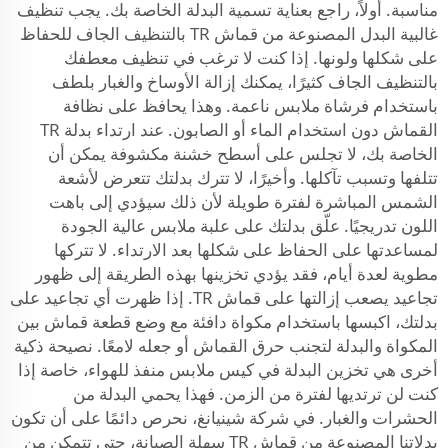
مناسبة. أولاً، راجع بعناية تسمية البدلة الخاصة بك. يجب تنظيف
غالبية البدل المصنوعة من قماش TR بالتنظيف الجاف للحفاظ
على شكلها ولونها. إذا كنت لا ترغب في تنظيف معطفك
بالتنظيف الجاف كثيرًا، يمكنك إزالة الأوساخ والغبار بلطف
باستخدام فرشاة ملابس ناعمة. وهذا يحافظ على نظافة
القماش دون استخدام الماء أو الصابون. عند ارتداء بدلة TR
الخاصة بك، لا تجلس على أسطح خشنة مكشوفة يمكن أن
تتلفها وتسبب تآكلها. وأخيرًا، لا تترك بدلتك تتعرض لأشعة
الشمس المباشرة لفترة طويلة لأن ذلك سيؤدي إلى باهت
اللون تدريجيًا. علّق بدلتك على علبة ملابس عالية الجودة
لمساعدتها على الحفاظ على شكلها بعد الارتداء. لا تتركها
مطوية لعدة أيام، فقد يؤدي تخزينها بهذه الطريقة إلى ظهور
تجاعيد يصعب إزالتها على قماش TR. إذا ظهرت أي تجاعيد على
بدلتك، اكبسها باستخدام مكواة دافئة مع وضع قطعة قماش بين
المكواة والبدلة لتجنب حرق القماش أو جعله لامعًا. نصيحة ذكية
أخرى هي تخزين البدلة في كيس ملابس منفذ للهواء، خاصة إذا
كنت لن ترتديها لفترة من الزمن. فهذا يحمي البدلة من
الحشرات والغبار. في شركة شينيانغ، نحرص دائمًا على أن تكون
بدلاتنا المصنوعة من قماش TR سهلة الصيانة، حتى تتمكن من