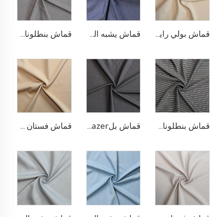
قماش بولي رايون لسترة البلازر
قماش يشبه الدنيم من البوليستر والرايون
قماش بنطلونات TR قابل للتمدد بأربعة اتجاهات
قماش بنطلونات بأسلوب التريكو من مادة TR
قماش بلazer مطاطي من مادة TR
قماش فستان منسوج مزدوج من مادة TR