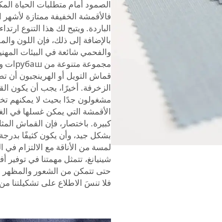
الصمود أمام متطلبات الحياة المكت
فالأقمشة الخفيفة ممتازة لأشهر ال
الباردة. ويتيح لك هذا التنوع ارتدا
بالإضافة إلى ذلك، فإن اللون والمل
والفحمي شائعة في البيئات المهنية
مجموعة
قماش التويل أو الهرينجبون أن تضي
الزخرفة. أخيرًا، يجب أن يكون ال
مشغولون جدًا بحيث لا يمكنهم تخص
الأقمشة التي يمكن غسلها في الغ
كبيرة. باختصار، فإن القماش المثا
بشكل جيد، وأن يكون كثيفًا بدرجة
لمسة من الأناقة مع الالتزام في
شينيانغ، تتمثل مهمتنا في توفير أ
حتى تتمكن من الشعور والمظهر ال
فلا تنسَ الاطلاع على تشكيلتنا من