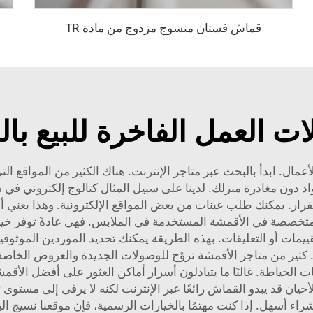
قماش فستان منسوج مزدوج من مادة TR
ت العمل الفاخرة للبيع بال
ال. ابدأ بالبحث عبر متاجر الإنترنت. هناك الكثير من المواقع الت
دون مغادرة منزلك. لدينا على سبيل المثال كتالوج إلكتروني في ش
رار. يمكنك طلب عينات من بعض المواقع الإلكترونية. وهذا يعني
 المتخصصة في الأقمشة المستخدمة في الملابس. فهي عادةً توفر خي
تقييمات أو التعليقات. بهذه الطريقة يمكنك تحديد الموردين الموثو
ًا. كثير من متاجر الأقمشة تروّج للوصولات الجديدة والعروض الخ
ات الخياطة. غالبًا ما يتبادلون أسرار أماكن العثور على أفضل الأ
يان قد يبدو القماش رائعًا عبر الإنترنت لكنه لا يرقى إلى مستوى تو
اء أسهل. إذا كنت مهتمًا بالخيارات الرسمية، فإن موقعنا
نسيج الب