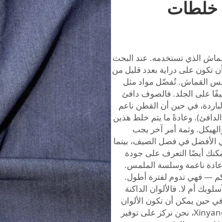
 خلطات
لقماش الذي تستخدمه. عند البحث
 تكون على دراية بعدد قليل من
س القماش. تُفضّل مواد مثل
يفًا على الجلد. فالصوف دافئ
الباردة، في حين أن القطن ناعم
لدافئ). وعادةً ما يتم خلط هذين
والهيكل. وثمة أمر آخر يجب
هي الأفضل في فصل الصيف، بينما
كنك أيضًا التعرف على جودة
 عادة ناعمة وسلسة الملمس.
م — فهي تدوم لفترة أطول.
سلوبك أم لا. فالألوان الداكنة
ل، في حين يمكن أن تكون الألوان
الفاتحة ممتعة في فصلي الربيع والصيف. عنّا في Xinyang، نحن نركز على توفير