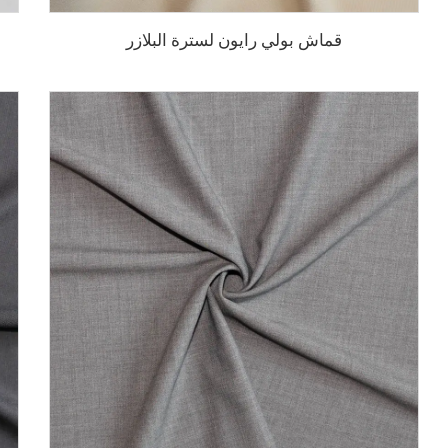
قماش بولي رايون لسترة البلازر