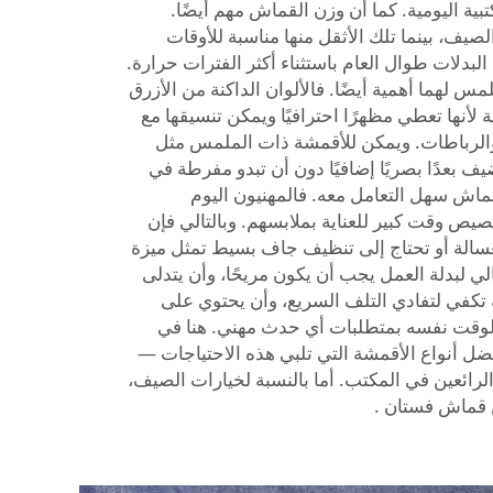
بية اليومية. كما أن وزن القماش مهم أيضًا.
صيف، بينما تلك الأثقل منها مناسبة للأوقات
ء البدلات طوال العام باستثناء أكثر الفترات حرارة.
مس لهما أهمية أيضًا. فالألوان الداكنة من الأزرق
 لأنها تعطي مظهرًا احترافيًا ويمكن تنسيقها مع
 متنوعة من рубашات والرباطات. ويمكن للأقمشة ذات الملمس مثل
ف بعدًا بصريًا إضافيًا دون أن تبدو مفرطة في
قماش سهل التعامل معه. فالمهنيون اليوم
يص وقت كبير للعناية بملابسهم. وبالتالي فإن
سالة أو تحتاج إلى تنظيف جاف بسيط تمثل ميزة
لي لبدلة العمل يجب أن يكون مريحًا، وأن يتدلى
 تكفي لتفادي التلف السريع، وأن يحتوي على
 الوقت نفسه بمتطلبات أي حدث مهني. هنا في
فضل أنواع الأقمشة التي تلبي هذه الاحتياجات —
رائعين في المكتب. أما بالنسبة لخيارات الصيف،
قماش فستان
.