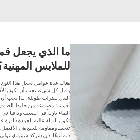
ما الذي يجعل قما
للملابس المهنية؟
هناك عدة عوامل تجعل هذا النوع من 
وقبل كل شيء، يجب أن تكون الأق
البدل لفترات طويلة، لذا يجب أن يش
أقمشة مصنوعة من خليط الصوف أو 
البقاء بارداً في الصيف ودافئاً في 
تكون البدلة عالية الجودة قادرة ع
تتجعد ومقاومة للبقع هي الأفضل. وه
فيه أنيقًا. في شركة شينيانغ، نولي 