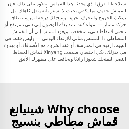
ستلاحظ الفرق الذي يحدثه هذا القماش. علاوة على ذلك، فإن
القماش خفيف بما يكفي بحيث لا تشعر بأنه يثقل كاهلك. بل
يمكنك الخروج والتحرك بحرية. وتتيح لك درجة المرونة نطاق
حركة ممتاز — سواء كنت تمد يدك للوصول إلى شيء مرتفع أو
تنحني لالتقاط شيء منخفض. ويعود السبب إلى أن القماش
المطاطي ذا الملمس مثالي للارتداء اليومي — وليس فقط في
الجيم. ارتدِه في المدرسة، أو عند الخروج مع الأصدقاء، أو بهدوء
في منزلك. بكل اختصار، صممت Xinyang قماش المطاط
النصي ليمنحك شعورًا رائعًا ويحافظ على مظهرك الأنيق.
Why choose شينيانغ
قماش مطاطي بنسيج