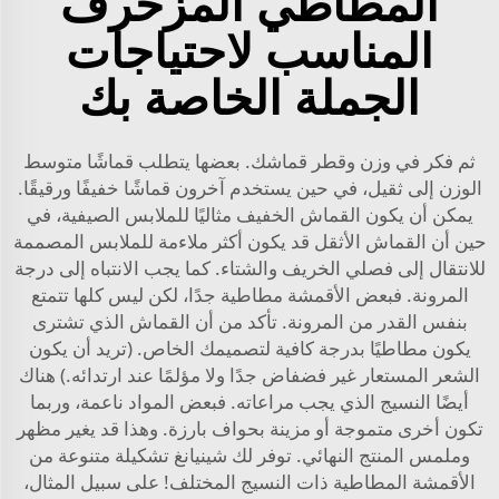
المطاطي المزخرف
المناسب لاحتياجات
الجملة الخاصة بك
ثم فكر في وزن وقطر قماشك. بعضها يتطلب قماشًا متوسط
الوزن إلى ثقيل، في حين يستخدم آخرون قماشًا خفيفًا ورقيقًا.
يمكن أن يكون القماش الخفيف مثاليًا للملابس الصيفية، في
حين أن القماش الأثقل قد يكون أكثر ملاءمة للملابس المصممة
للانتقال إلى فصلي الخريف والشتاء. كما يجب الانتباه إلى درجة
المرونة. فبعض الأقمشة مطاطية جدًا، لكن ليس كلها تتمتع
بنفس القدر من المرونة. تأكد من أن القماش الذي تشترى
يكون مطاطيًا بدرجة كافية لتصميمك الخاص. (تريد أن يكون
الشعر المستعار غير فضفاض جدًا ولا مؤلمًا عند ارتدائه.) هناك
أيضًا النسيج الذي يجب مراعاته. فبعض المواد ناعمة، وربما
تكون أخرى متموجة أو مزينة بحواف بارزة. وهذا قد يغير مظهر
وملمس المنتج النهائي. توفر لك شينيانغ تشكيلة متنوعة من
الأقمشة المطاطية ذات النسيج المختلف! على سبيل المثال،