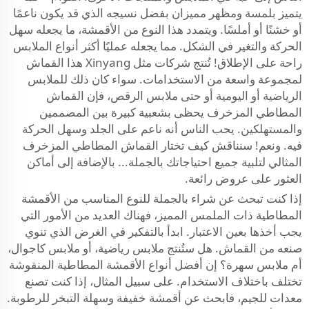
يتميز بلمسة ومظهر مميزان بفضل نسيجه الذي قد يكون ناعمًا
أو خشنًا أو أملسًا. ويتمدد هذا النوع من الأقمشة، ما يجعله سهل
الحركة والتغير في الشكل. مما يجعله عمليًا أكثر أنواع الملابس
راحة على الإطلاق! تُنتج شركات مثل Xinyang هذا القماش
لمجموعة واسعة من الاستخدامات. سواء كان ذلك للملابس
الرياضية أو اليومية أو حتى ملابس الرقص، فإن القماش
المطاطي المزخرف يحظى بشعبية كبيرة بين المصممين
والمستهلكين. يحب الناس أنه ناعم على الجلد وسهل الحركة
فيه. ونعم! سنناقش كيف تختار القماش المطاطي المزخرف
المثالي لتلبية جميع احتياجاتك بالجملة... بالإضافة إلى أماكن
العثور على عروض رائعة.
إذا كنت تبحث عن شراء بالجملة للنوع المناسب من الأقمشة
المطاطية ذات الملمس المميز، فهناك العديد من الأمور التي
يجب أخذها بعين الاعتبار. ابدأ بالتفكير في الغرض الذي تنوي
صنعه من القماش. هل ستُنتج ملابس رياضية، أو ملابس كاجوال،
أم ملابس سهرة؟ إن أفضل أنواع الأقمشة المطاطية المنقوشة
تختلف باختلاف الاستخدام. على سبيل المثال، إذا كنت تصنع
معدات للجيم، فابحث عن أقمشة خفيفة وسهلة التبخر للرطوبة.