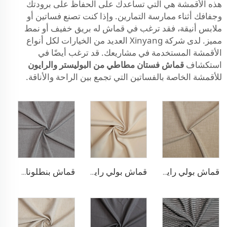
هذه الأقمشة هي التي تساعدك على الحفاظ على برودتك
وجفافك أثناء ممارسة التمارين. وإذا كنت تصنع فساتين أو
ملابس أنيقة، فقد ترغب في قماش له بريق خفيف أو نمط
مميز. لدى شركة Xinyang العديد من الخيارات لكل أنواع
الأقمشة المستخدمة في مشاريعك. قد ترغب أيضًا في
استكشاف
قماش فستان مطاطي من البوليستر والرايون
للأقمشة الخاصة بالفساتين التي تجمع بين الراحة والأناقة.
قماش بولي رايون مطاطي للبناطلين
قماش بولي رايون لسترة البلازر
قماش بنطلونات TR قابل للتمدد بأربعة اتجاهات