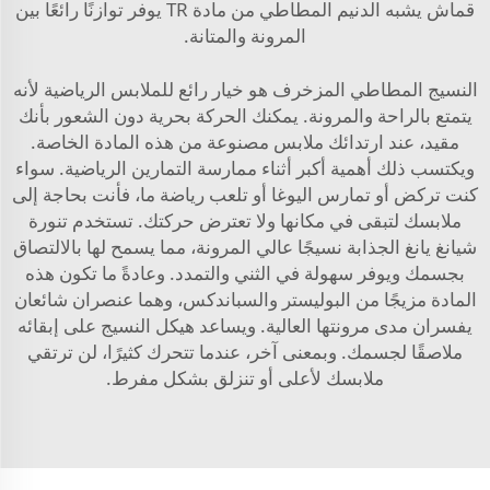
قماش يشبه الدنيم المطاطي من مادة TR
يوفر توازنًا رائعًا بين
المرونة والمتانة.
النسيج المطاطي المزخرف هو خيار رائع للملابس الرياضية لأنه
يتمتع بالراحة والمرونة. يمكنك الحركة بحرية دون الشعور بأنك
مقيد، عند ارتدائك ملابس مصنوعة من هذه المادة الخاصة.
ويكتسب ذلك أهمية أكبر أثناء ممارسة التمارين الرياضية. سواء
كنت تركض أو تمارس اليوغا أو تلعب رياضة ما، فأنت بحاجة إلى
ملابسك لتبقى في مكانها ولا تعترض حركتك. تستخدم تنورة
شيانغ يانغ الجذابة نسيجًا عالي المرونة، مما يسمح لها بالالتصاق
بجسمك ويوفر سهولة في الثني والتمدد. وعادةً ما تكون هذه
المادة مزيجًا من البوليستر والسباندكس، وهما عنصران شائعان
يفسران مدى مرونتها العالية. ويساعد هيكل النسيج على إبقائه
ملاصقًا لجسمك. وبمعنى آخر، عندما تتحرك كثيرًا، لن ترتقي
ملابسك لأعلى أو تنزلق بشكل مفرط.