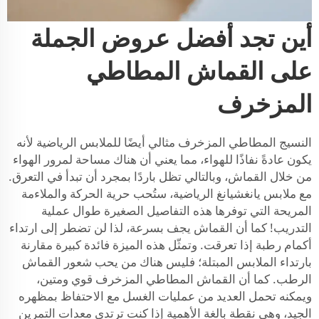
أين تجد أفضل عروض الجملة
على القماش المطاطي
المزخرف
النسيج المطاطي المزخرف مثالي أيضًا للملابس الرياضية لأنه
يكون عادةً نفاذًا للهواء، مما يعني أن هناك مساحة لمرور الهواء
من خلال القماش، وبالتالي تظل باردًا بمجرد أن تبدأ في التعرق.
مع ملابس يانغشيانغ الرياضية، ستُحب حرية الحركة والملاءمة
المريحة التي توفرها هذه التفاصيل الصغيرة طوال عملية
التدريب! كما أن القماش يجف بسرعة، لذا لن تضطر إلى ارتداء
أكمام رطبة إذا تعرقت. وتمثّل هذه الميزة فائدة كبيرة مقارنة
بارتداء الملابس المبتلة؛ فليس هناك من يحب شعور القماش
الرطب. كما أن القماش المطاطي المزخرف قوي ومتين،
ويمكنه تحمل العديد من عمليات الغسل مع الاحتفاظ بمظهره
الجيد، وهي نقطة بالغة الأهمية إذا كنت ترتدي معدات التمرين