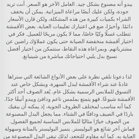
يبدو أنه مصنوع بشكل جيد. العامل الآخر هو السعر. أنت تريد
جودة، ولكن عليك أيضًا مراعاة الميزانية. يمكن أن يخفف
الشراء بكميات كبيرة من هذه المشكلة، ولكن قارن الأسعار
دائمًا. وأخيرًا، ضع في اعتبارك تعليمات العناية. بعض الأقمشة
تتطلب غسلًا وكيًا خاصًا، مما لا يكون مريحًا للعميل. فكر في
اختيار أقمشة منخفضة الصيانة حتى يكون عملاؤك راضين عن
مشترياتهم. وبمراعاة هذه النقاط، ستتمكن من اختيار أفضل
نسيج بدل يلبي احتياجاتك مباشرة من شينيانغ.
لذا دعونا نلقي نظرة على بعض الأنواع الشائعة التي ستراها
عادةً عند شراء الأقمشة لبدل السهرة، وبشكل خاص عند
التسوق للملابس الرسمية بشكل عام. يُعد الصوف أحد أكثر
الأقمشة شيوعًا. فهو يتمتع بملمس ناعم ودافئ ويبدو أنيقًا جدًا.
كما أنه مناسب لمختلف الظروف الجوية، إذ يمكنه أن يبقيك
باردًا في الصيف ودافئًا في الشتاء. مما يجعل البدل المصنوعة
من الصوف خيارًا مثاليًا للملابس المناسبة لجميع الفصول.
قماش آخر شائع هو البوليستر. يتميز البوليستر بالمتانة وسهولة
العناية به. كما أنه مقاوم للتجعد، لذلك تبقى البدل المصنوعة من