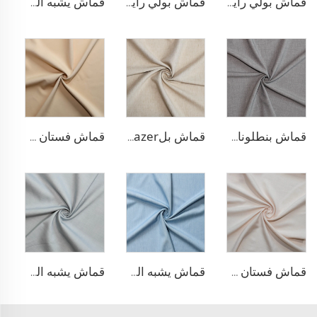
قماش بولي رايون مطاطي للبناطلين
قماش بولي رايون لسترة البلازر
قماش يشبه الدنيم من البوليستر والرايون
قماش بنطلونات TR قابل للتمدد بأربعة اتجاهات
قماش بلazer يشبه الكتان من مادة TR
قماش فستان منسوج مزدوج من مادة TR
قماش فستان من الليوسيل 100% يشبه الكتان
قماش يشبه الدنيم من مادة TR
قماش يشبه الدنيم المطاطي من مادة TR