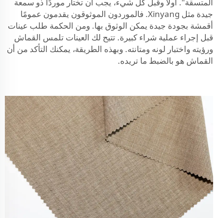
المتسقة". أولًا وقبل كل شيء، يجب أن تختار موردًا ذو سمعة
جيدة مثل Xinyang. فالموردون الموثوقون يقدمون عمومًا
أقمشة بجودة جيدة يمكن الوثوق بها. ومن الحكمة طلب عينات
قبل إجراء عملية شراء كبيرة. تتيح لك العينات تلمس القماش
ورؤيته واختبار لونه ومتانته. وبهذه الطريقة، يمكنك التأكد من أن
القماش هو بالضبط ما تريده.