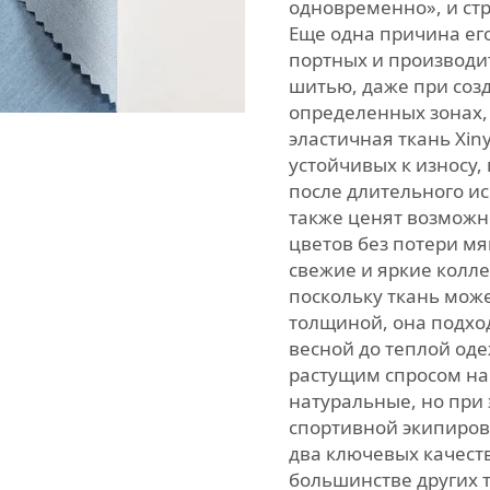
одновременно», и стр
Еще одна причина его
портных и производит
шитью, даже при соз
определенных зонах, 
эластичная ткань Xin
устойчивых к износу,
после длительного и
также ценят возможн
цветов без потери мя
свежие и яркие колл
поскольку ткань може
толщиной, она подход
весной до теплой од
растущим спросом на
натуральные, но при
спортивной экипировк
два ключевых качеств
большинстве других 