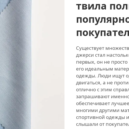
твила пол
популярн
покупател
Существует множеств
джерси стал настольк
первых, он не просто
его идеальным матер
одежды. Люди ищут о
двигаться, а не прот
отлично с этим справ
запрашивают именно е
обеспечивает лучшее
многими другими мат
спортивной одежды и
слышали от покупател