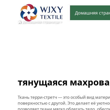
Домашняя стра
Домашняя страница
>
тянущаяся махрова
Ткань терри-стретч — это особый вид матер
поверхностью с другой. Это делает её уютн
позволяет ткани мягко облегать тело, обес