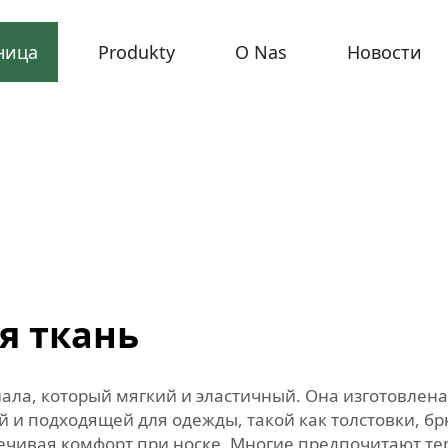
ница
Produkty
O Nas
Новости
я ткань
иала, который мягкий и эластичный. Она изготовлена
ой и подходящей для одежды, такой как толстовки, б
печивая комфорт при носке. Многие предпочитают тер