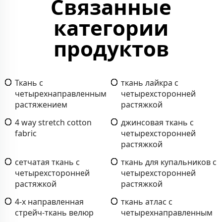
Связанные
категории
продуктов
Ткань с
ткань лайкра с
четырехнаправленным
четырехсторонней
растяжением
растяжкой
4 way stretch cotton
джинсовая ткань с
fabric
четырехсторонней
растяжкой
сетчатая ткань с
ткань для купальников с
четырехсторонней
четырехсторонней
растяжкой
растяжкой
4-х направленная
ткань атлас с
стрейч-ткань велюр
четырехнаправленным