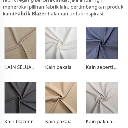
menerokai pilihan fabrik lain, pertimbangkan produk
kami
Fabrik Blazer
halaman untuk inspirasi.
KAIN SELUAR REGANGAN POLI RAYON
Kain pakaian regang Poly Rayon
Kain seperti denim Poly Rayon
Kain blazer regang TR
Kain pakaian tenunan ganda TR
Kain pakaian tenunan ganda TR