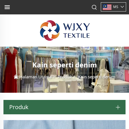
MS
Kain seperti denim
Halaman Utama
>
Produk
>
Kain seperti denim
Produk