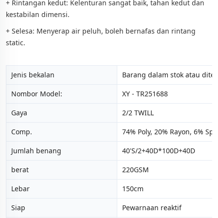
+ Rintangan kedut: Kelenturan sangat baik, tahan kedut dan
kestabilan dimensi.
+ Selesa: Menyerap air peluh, boleh bernafas dan rintang
static.
Jenis bekalan
Barang dalam stok atau dit
Nombor Model:
XY - TR251688
Gaya
2/2 TWILL
Comp.
74% Poly, 20% Rayon, 6% Sp
Jumlah benang
40'S/2+40D*100D+40D
berat
220GSM
Lebar
150cm
Siap
Pewarnaan reaktif