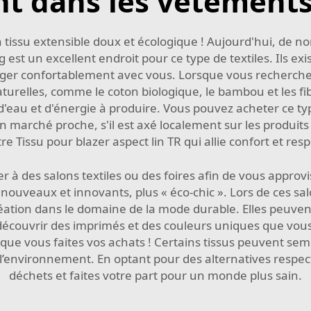
nt dans les vêtement
 un tissu extensible doux et écologique ! Aujourd'hui, d
est un excellent endroit pour ce type de textiles. Ils e
er confortablement avec vous. Lorsque vous recherchez 
naturelles, comme le coton biologique, le bambou et les fi
'eau et d'énergie à produire. Vous pouvez acheter ce typ
arché proche, s'il est axé localement sur les produits d
tre
Tissu pour blazer aspect lin TR
qui allie confort et re
r à des salons textiles ou des foires afin de vous appro
uveaux et innovants, plus « éco-chic ». Lors de ces sal
création dans le domaine de la mode durable. Elles peuv
écouvrir des imprimés et des couleurs uniques que vous n
orsque vous faites vos achats ! Certains tissus peuvent se
 l’environnement. En optant pour des alternatives respe
déchets et faites votre part pour un monde plus sain.