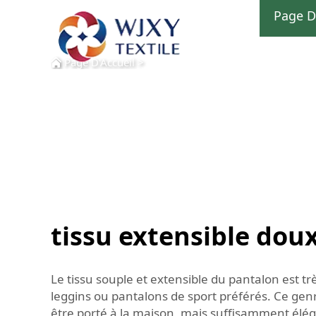
Page D
Page D'Accueil
>
tissu extensible dou
Le tissu souple et extensible du pantalon est trè
leggins ou pantalons de sport préférés. Ce genr
être porté à la maison, mais suffisamment élég