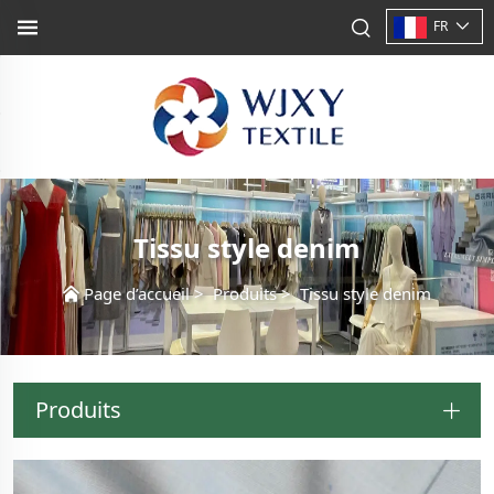
FR
Tissu style denim
Page d’accueil
>
Produits
>
Tissu style denim
Produits