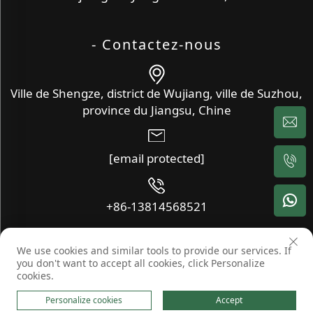
- Contactez-nous
Ville de Shengze, district de Wujiang, ville de Suzhou,
province du Jiangsu, Chine
[email protected]
+86-13814568521
We use cookies and similar tools to provide our services. If
Copyright © Wujiang Xinyang Textile Co., Ltd. Tous droits
you don't want to accept all cookies, click Personalize
réservés -
Blog
-
Politique de confidentialité
cookies.
Personalize cookies
Accept