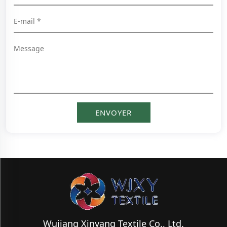
Wujiang Xinyang Textile Co., Ltd.