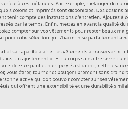
s grâce à ces mélanges. Par exemple, mélanger du coto
z quels coloris et imprimés sont disponibles. Des designs
 tenir compte des instructions d'entretien. Ajoutez à ce
ssés par le temps. Enfin, mettez en avant la qualité du 
issiez compter sur vos vêtements pour rester beaux malg
su pour robe
sélection qui s'harmonise parfaitement ave
rt et sa capacité à aider les vêtements à conserver leur 
t ainsi un ajustement près du corps sans être serré ou éto
t ou enfilez ce pantalon en poly élasthanne, cette aisanc
 vous étirer, tourner et bouger librement sans craindre
ersonne active qui doit pouvoir compter sur ses vêtemen
étés qui offrent une extensibilité et une durabilité simila