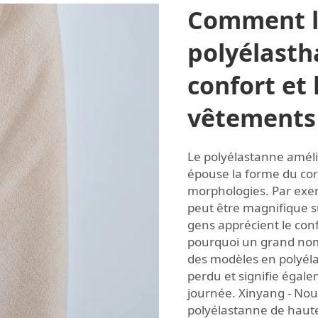
Comment l
polyélasth
confort et
vêtements
Le polyélastanne améli
épouse la forme du corp
morphologies. Par exem
peut être magnifique s
gens apprécient le conf
pourquoi un grand no
des modèles en polyél
perdu et signifie égale
journée. Xinyang - Nou
polyélastanne de haute