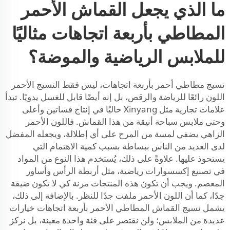
ما الذي يجعل القماش الأحمر
المطاطي بأربعة اتجاهات مثاليًا
للملابس الرياضية والموضة؟
نسيج مطاطي أحمر بأربعة اتجاهات، ليس فقط النسيج الأحمر
اللون رائعًا للرياضة والرقص، بل إنه أيضًا قابل للغسل يدويًا. تبدأ
علامات تجارية مثل Xinyang حاليًا في إنتاج فساتين وأعلى
وحتى ملابس سباحة أنيقة من هذا القماش. فاللون الأحمر
الزاهي يضفي لمسة من المرح على أي إطلالة، ويجعله المفضل
لدى العديد من الناس ببساطة بسبب كمية الاهتمام التي
يستحوذ عليها. علاوةً على ذلك، يُستخدم هذا النوع من المواد
في تصنيع إكسسوارات رياضية، مثل أربطة الرأس وأساور
المعصم. ويجب أن تكون هذه المنتجات مرنة كي لا تكون ضيقة
جدًا، كما أن اللون الأحمر ملفت جدًا للنظر. بالإضافة إلى ذلك،
يشمل نسيج القماش المطاطي الأحمر بأربعة اتجاهات خيارات
عديدة من الملابس؛ ولن نقتصر على فئة واحدة معينة، بل نركز