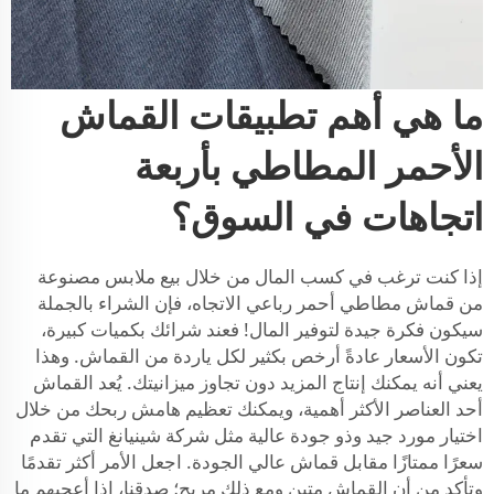
ما هي أهم تطبيقات القماش
الأحمر المطاطي بأربعة
اتجاهات في السوق؟
إذا كنت ترغب في كسب المال من خلال بيع ملابس مصنوعة
من قماش مطاطي أحمر رباعي الاتجاه، فإن الشراء بالجملة
سيكون فكرة جيدة لتوفير المال! فعند شرائك بكميات كبيرة،
تكون الأسعار عادةً أرخص بكثير لكل ياردة من القماش. وهذا
يعني أنه يمكنك إنتاج المزيد دون تجاوز ميزانيتك. يُعد القماش
أحد العناصر الأكثر أهمية، ويمكنك تعظيم هامش ربحك من خلال
اختيار مورد جيد وذو جودة عالية مثل شركة شينيانغ التي تقدم
سعرًا ممتازًا مقابل قماش عالي الجودة. اجعل الأمر أكثر تقدمًا
وتأكد من أن القماش متين ومع ذلك مريح؛ صدقنا، إذا أعجبهم ما