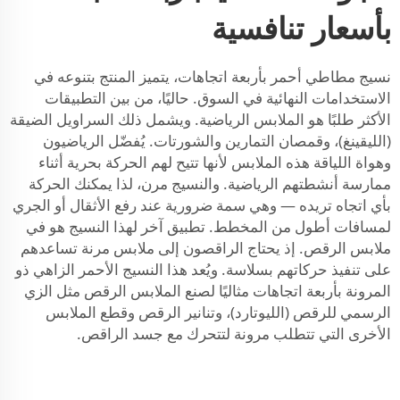
بأسعار تنافسية
نسيج مطاطي أحمر بأربعة اتجاهات، يتميز المنتج بتنوعه في
الاستخدامات النهائية في السوق. حاليًا، من بين التطبيقات
الأكثر طلبًا هو الملابس الرياضية. ويشمل ذلك السراويل الضيقة
(الليقينغ)، وقمصان التمارين والشورتات. يُفضّل الرياضيون
وهواة اللياقة هذه الملابس لأنها تتيح لهم الحركة بحرية أثناء
ممارسة أنشطتهم الرياضية. والنسيج مرن، لذا يمكنك الحركة
بأي اتجاه تريده — وهي سمة ضرورية عند رفع الأثقال أو الجري
لمسافات أطول من المخطط. تطبيق آخر لهذا النسيج هو في
ملابس الرقص. إذ يحتاج الراقصون إلى ملابس مرنة تساعدهم
على تنفيذ حركاتهم بسلاسة. ويُعد هذا النسيج الأحمر الزاهي ذو
المرونة بأربعة اتجاهات مثاليًا لصنع الملابس الرقص مثل الزي
الرسمي للرقص (الليوتارد)، وتنانير الرقص وقطع الملابس
الأخرى التي تتطلب مرونة لتتحرك مع جسد الراقص.