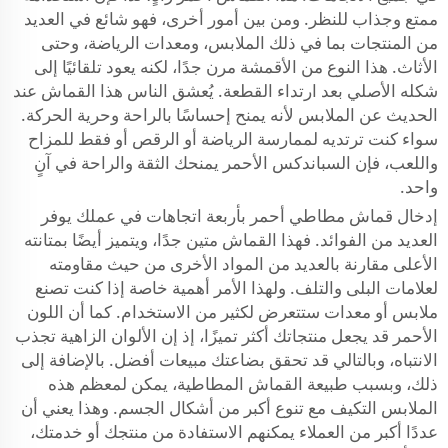
ممتع وجذاب للنظر. ومن بين أمور أخرى، فهو شائع في العديد
من المنتجات بما في ذلك الملابس، ومعدات الرياضة، وحتى
الأثاث. هذا النوع من الأقمشة مرن جدًا، لكنه يعود تلقائيًا إلى
شكله الأصلي بعد ارتداء القطعة. يُعشق الناس هذا القماش عند
الحديث عن الملابس لأنه يمنح إحساسًا بالراحة وحرية الحركة.
سواء كنت ترتديه لممارسة الرياضة أو الرقص أو فقط للمزاح
واللعب، فإن السباندكس الأحمر يمنحك الثقة والراحة في آنٍ
واحد.
إدخال قماش مطاطي أحمر بأربعة اتجاهات في عملك يوفر
العديد من الفوائد. فهذا القماش متين جدًا، ويتميز أيضًا بمتانته
الأعلى مقارنة بالعديد من المواد الأخرى من حيث مقاومته
لعلامات البلى والتلف. ولهذا الأمر أهمية خاصة إذا كنت تصنع
ملابس أو معدات ستتعرض لكثير من الاستخدام. كما أن اللون
الأحمر قد يجعل منتجاتك أكثر تميزًا، إذ إن الألوان الزاهية تجذب
الانتباه، وبالتالي قد تحقق بضاعتك مبيعات أفضل. بالإضافة إلى
ذلك، وبسبب طبيعة القماش المطاطية، يمكن لمعظم هذه
الملابس التكيف مع تنوع أكبر من أشكال الجسم. وهذا يعني أن
عددًا أكبر من العملاء يمكنهم الاستفادة من منتجك أو خدمتك،