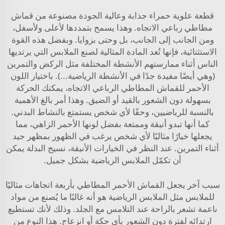
قطعة علوية حمراء جذابة وعالية الجودة مصنوعة من قماش
مطاطي رباعي الاتجاه. وهذا يسمح بتمددها لأعلى ولأسفل،
ومن الجانب إلى الجانب، بل وحتى بزوايا. وبفضل هذه القوة
الاستثنائية، فإنها تُعد المادة المثالية لصنع الملابس التي يرتديها
الناس أثناء ممارستهم الأنشطة المختلفة مثل الركض والتمرين
(وهي أيضًا مفيدة جدًا في الأنشطة الرياضية...). باختيار اللون
الأحمر للقماش المطاطي الرباعي الاتجاه، يمكنك الحركة
بسهولة دون الشعور بالقيد أو الضيق. وهذا أمر بالغ الأهمية
بالنسبة للرياضيين، وحقًا لأي شخص يستمتع بالنشاط البدني.
كما أنها تبدو أنيقة وممتعة بفضل لونها الأحمر الزاهي، مما
يجعلها خيارًا مثاليًا لأي شخص يرغب في الظهور بمظهر جيد
أثناء التمرين. عند النظر في الخيارات الأنيقة،
نسيج البدلة
يمكن
أن تكمّل الملابس الرياضية بشكل جميل.
سبب آخر يجعل القماش الأحمر المطاطي بأربعة اتجاهات مثاليًا
للملابس مثل الملابس الرياضية هو أنه غالبًا ما يُصنع من مواد
ناعمة تشعر بالراحة عند التلامس مع الجلد. وذلك لأنك تستطيع
ارتدائه لفترة دون الشعور بأي حكة أو انزعاج. هذا النوع من