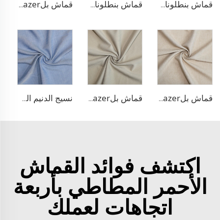
قماش بنطلونات TR قابل للتمدد بأربعة اتجاهات
قماش بنطلونات بأسلوب التريكو من مادة TR
قماش بلazer مطاطي من مادة TR
قماش بلazer يشبه الكتان من مادة TR
قماش بلazer بتصميم الحبّار من مادة TR
نسيج الدنيم المشابه للبولي ليوسيل
اكتشف فوائد القماش
الأحمر المطاطي بأربعة
اتجاهات لعملك