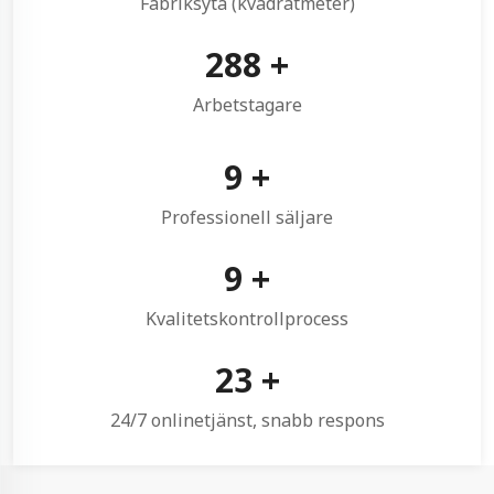
Fabriksyta (kvadratmeter)
300
+
Arbetstagare
10
+
Professionell säljare
10
+
Kvalitetskontrollprocess
24
+
24/7 onlinetjänst, snabb respons