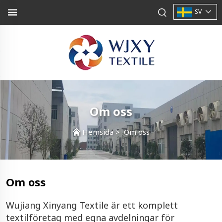
SV
Om oss
Hemsida
>
Om oss
Om oss
Wujiang Xinyang Textile är ett komplett
textilföretag med egna avdelningar för