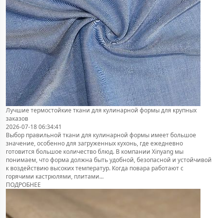
Лучшие термостойкие ткани для кулинарной формы для крупных
заказов
2026-07-18 06:34:41
Выбор правильной ткани для кулинарной формы имеет большое
значение, особенно для загруженных кухонь, где ежедневно
готовится большое количество блюд. В компании Xinyang мы
понимаем, что форма должна быть удобной, безопасной и устойчивой
к воздействию высоких температур. Когда повара работают с
горячими кастрюлями, плитами...
ПОДРОБНЕЕ