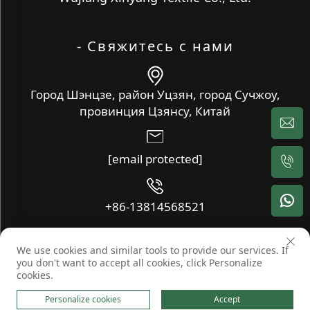
- Свяжитесь с нами
Город Шэнцзе, район Уцзян, город Сучжоу,
провинция Цзянсу, Китай
[email protected]
+86-13814568521
We use cookies and similar tools to provide our services. If
Copyright © Wujiang Xinyang Textile Co., Ltd. Все права
you don't want to accept all cookies, click Personalize
защищены -
Блог
-
Политика конфиденциальности
cookies.
Personalize cookies
Accept