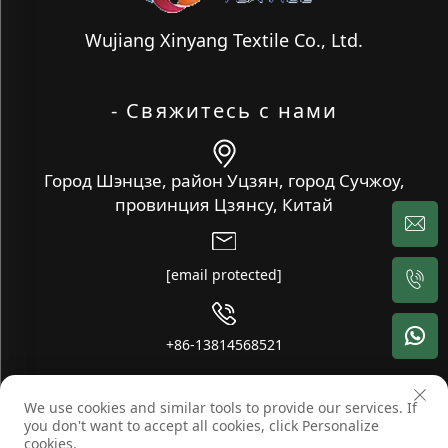
Wujiang Xinyang Textile Co., Ltd.
- Свяжитесь с нами
Город Шэнцзе, район Уцзян, город Сучжоу,
провинция Цзянсу, Китай
[email protected]
+86-13814568521
We use cookies and similar tools to provide our services. If
Copyright © Wujiang Xinyang Textile Co., Ltd. Все права
you don't want to accept all cookies, click Personalize
защищены -
-
Блог
Политика конфиденциальности
cookies.