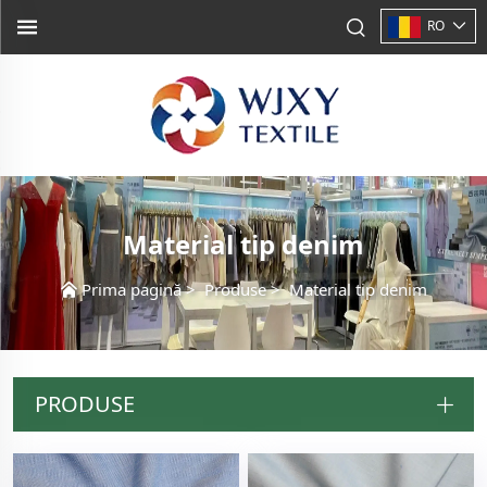
RO
Material tip denim
Prima pagină
>
Produse
>
Material tip denim
PRODUSE