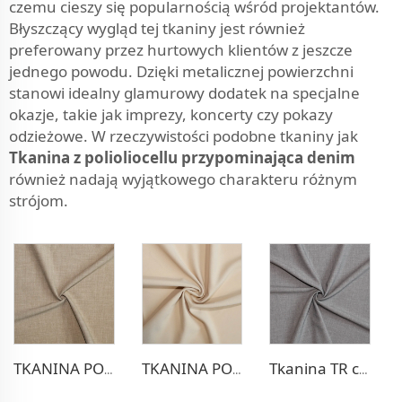
czemu cieszy się popularnością wśród projektantów.
Błyszczący wygląd tej tkaniny jest również
preferowany przez hurtowych klientów z jeszcze
jednego powodu. Dzięki metalicznej powierzchni
stanowi idealny glamurowy dodatek na specjalne
okazje, takie jak imprezy, koncerty czy pokazy
odzieżowe. W rzeczywistości podobne tkaniny jak
Tkanina z polioliocellu przypominająca denim
również nadają wyjątkowego charakteru różnym
strójom.
TKANINA POLIESTEROWO-WEŁNIA RAYONOWA NA SPODNIE ELASTYCZNA
TKANINA POLIESTEROWO-WEŁNIA RAYONOWA NA KOSTIUM KOLEŻKOWY
Tkanina TR czterokierunkowa stretch do spodni