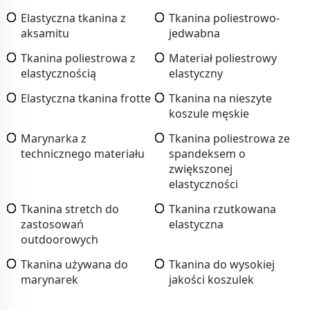
Elastyczna tkanina z
Tkanina poliestrowo-
aksamitu
jedwabna
Tkanina poliestrowa z
Materiał poliestrowy
elastycznością
elastyczny
Elastyczna tkanina frotte
Tkanina na nieszyte
koszule męskie
Marynarka z
Tkanina poliestrowa ze
technicznego materiału
spandeksem o
zwiększonej
elastyczności
Tkanina stretch do
Tkanina rzutkowana
zastosowań
elastyczna
outdoorowych
Tkanina używana do
Tkanina do wysokiej
marynarek
jakości koszulek