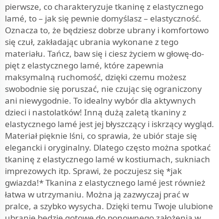
pierwsze, co charakteryzuje tkaninę z elastycznego
lamé, to – jak się pewnie domyślasz – elastyczność.
Oznacza to, że będziesz dobrze ubrany i komfortowo
się czuł, zakładając ubrania wykonane z tego
materiału. Tańcz, baw się i ciesz życiem w głowę-do-
pięt z elastycznego lamé, które zapewnia
maksymalną ruchomość, dzięki czemu możesz
swobodnie się poruszać, nie czując się ograniczony
ani niewygodnie. To idealny wybór dla aktywnych
dzieci i nastolatków! Inną dużą zaletą tkaniny z
elastycznego lamé jest jej błyszczący i iskrzący wygląd.
Materiał pięknie lśni, co sprawia, że ubiór staje się
elegancki i oryginalny. Dlatego często można spotkać
tkaninę z elastycznego lamé w kostiumach, sukniach
imprezowych itp. Sprawi, że poczujesz się *jak
gwiazda!* Tkanina z elastycznego lamé jest również
łatwa w utrzymaniu. Można ją zazwyczaj prać w
pralce, a szybko wysycha. Dzięki temu Twoje ulubione
ubranie będzie gotowe do ponownego założenia w