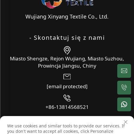
Wujiang Xinyang Textile Co., Ltd.
- Skontaktuj się z nami
Miasto Shengze, Rejon Wujiang, Miasto Suzhou,
Prowincja Jiangsu, Chiny
[email protected]
+86-13814568521
We use cookies and similar tools to provide our services. If
Copyright © Wujiang Xinyang Textile Co., Ltd. Wszelkie prawa
you don't want to accept all cookies, click Personalize