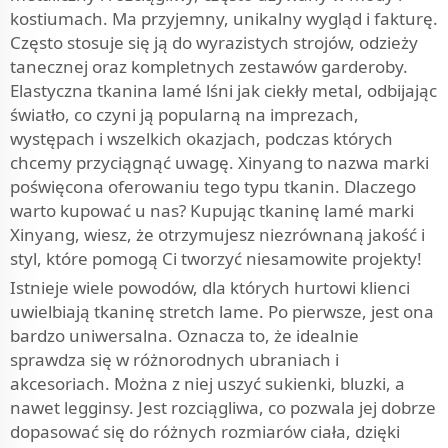
kostiumach. Ma przyjemny, unikalny wygląd i fakturę.
Często stosuje się ją do wyrazistych strojów, odzieży
tanecznej oraz kompletnych zestawów garderoby.
Elastyczna tkanina lamé lśni jak ciekły metal, odbijając
światło, co czyni ją popularną na imprezach,
występach i wszelkich okazjach, podczas których
chcemy przyciągnąć uwagę. Xinyang to nazwa marki
poświęcona oferowaniu tego typu tkanin. Dlaczego
warto kupować u nas? Kupując tkaninę lamé marki
Xinyang, wiesz, że otrzymujesz niezrównaną jakość i
styl, które pomogą Ci tworzyć niesamowite projekty!
Istnieje wiele powodów, dla których hurtowi klienci
uwielbiają tkaninę stretch lame. Po pierwsze, jest ona
bardzo uniwersalna. Oznacza to, że idealnie
sprawdza się w różnorodnych ubraniach i
akcesoriach. Można z niej uszyć sukienki, bluzki, a
nawet legginsy. Jest rozciągliwa, co pozwala jej dobrze
dopasować się do różnych rozmiarów ciała, dzięki