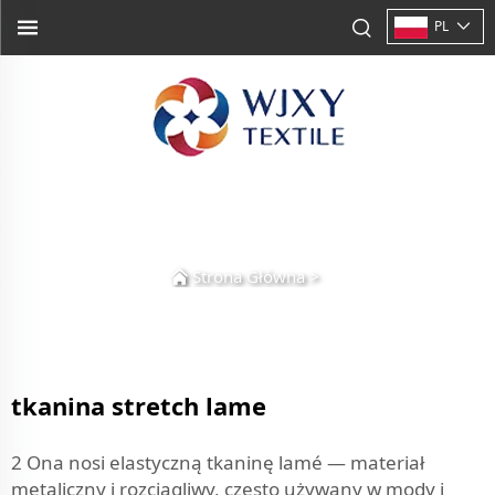
PL
Strona Główna
>
tkanina stretch lame
2 Ona nosi elastyczną tkaninę lamé — materiał
metaliczny i rozciągliwy, często używany w mody i