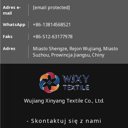
Adres e-
[email protected]
mail
WhatsApp
+86-13814568521
Faks
+86-512-63177978
Adres
Miasto Shengze, Rejon Wujiang, Miasto
Suzhou, Prowincja Jiangsu, Chiny
Wujiang Xinyang Textile Co., Ltd.
- Skontaktuj się z nami