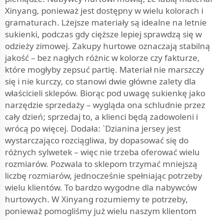
Xinyang, ponieważ jest dostępny w wielu kolorach i
gramaturach. Lżejsze materiały są idealne na letnie
sukienki, podczas gdy cięższe lepiej sprawdzą się w
odzieży zimowej. Zakupy hurtowe oznaczają stabilną
jakość – bez nagłych różnic w kolorze czy fakturze,
które mogłyby zepsuć partię. Materiał nie marszczy
się i nie kurczy, co stanowi dwie główne zalety dla
właścicieli sklepów. Biorąc pod uwagę sukienkę jako
narzędzie sprzedaży – wygląda ona schludnie przez
cały dzień; sprzedaj to, a klienci będą zadowoleni i
wrócą po więcej. Dodała: `Dzianina jersey jest
wystarczająco rozciągliwa, by dopasować się do
różnych sylwetek – więc nie trzeba oferować wielu
rozmiarów. Pozwala to sklepom trzymać mniejszą
liczbę rozmiarów, jednocześnie spełniając potrzeby
wielu klientów. To bardzo wygodne dla nabywców
hurtowych. W Xinyang rozumiemy te potrzeby,
ponieważ pomogliśmy już wielu naszym klientom