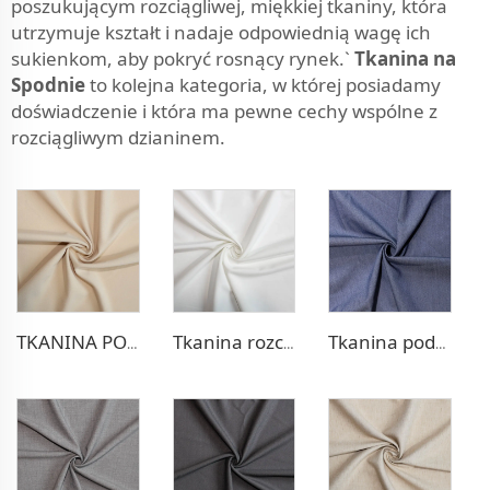
poszukującym rozciągliwej, miękkiej tkaniny, która
utrzymuje kształt i nadaje odpowiednią wagę ich
sukienkom, aby pokryć rosnący rynek.`
Tkanina na
Spodnie
to kolejna kategoria, w której posiadamy
doświadczenie i która ma pewne cechy wspólne z
rozciągliwym dzianinem.
TKANINA POLIESTEROWO-WEŁNIA RAYONOWA NA KOSTIUM KOLEŻKOWY
Tkanina rozciągliwa poliestrowo-wiszczowa na sukienkę
Tkanina podobna do dzianiny poliestrowo-wiszczowa