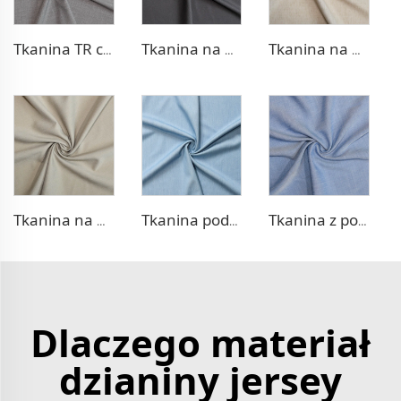
Tkanina TR czterokierunkowa stretch do spodni
Tkanina na marynarkę rozciągliwą TR
Tkanina na marynarkę podobna do leniwej TR
Tkanina na marynarkę w stylu sercówkowym TR
Tkanina podobna do dzianiny TR
Tkanina z polioliocellu przypominająca denim
Dlaczego materiał
dzianiny jersey