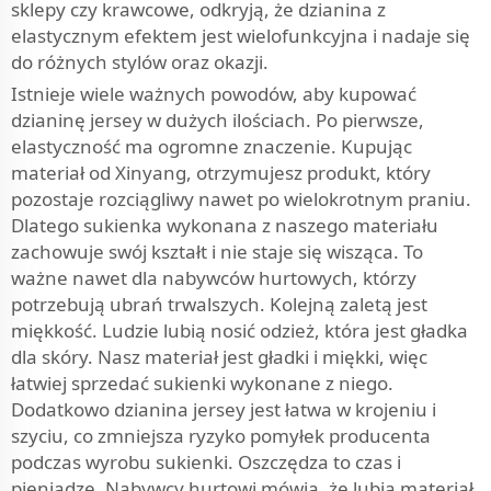
sklepy czy krawcowe, odkryją, że dzianina z
elastycznym efektem jest wielofunkcyjna i nadaje się
do różnych stylów oraz okazji.
Istnieje wiele ważnych powodów, aby kupować
dzianinę jersey w dużych ilościach. Po pierwsze,
elastyczność ma ogromne znaczenie. Kupując
materiał od Xinyang, otrzymujesz produkt, który
pozostaje rozciągliwy nawet po wielokrotnym praniu.
Dlatego sukienka wykonana z naszego materiału
zachowuje swój kształt i nie staje się wisząca. To
ważne nawet dla nabywców hurtowych, którzy
potrzebują ubrań trwalszych. Kolejną zaletą jest
miękkość. Ludzie lubią nosić odzież, która jest gładka
dla skóry. Nasz materiał jest gładki i miękki, więc
łatwiej sprzedać sukienki wykonane z niego.
Dodatkowo dzianina jersey jest łatwa w krojeniu i
szyciu, co zmniejsza ryzyko pomyłek producenta
podczas wyrobu sukienki. Oszczędza to czas i
pieniądze. Nabywcy hurtowi mówią, że lubią materiał