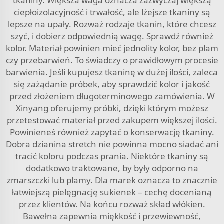
tkaniny. Większa waga oznacza zazwyczaj większą
ciepłoizolacyjność i trwałość, ale lżejsze tkaniny są
lepsze na upały. Rozważ rodzaje tkanin, które chcesz
szyć, i dobierz odpowiednią wagę. Sprawdź również
kolor. Materiał powinien mieć jednolity kolor, bez plam
czy przebarwień. To świadczy o prawidłowym procesie
barwienia. Jeśli kupujesz tkaninę w dużej ilości, zaleca
się zażądanie próbek, aby sprawdzić kolor i jakość
przed złożeniem długoterminowego zamówienia. W
Xinyang oferujemy próbki, dzięki którym możesz
przetestować materiał przed zakupem większej ilości.
Powinieneś również zapytać o konserwację tkaniny.
Dobra dzianina stretch nie powinna mocno siadać ani
tracić koloru podczas prania. Niektóre tkaniny są
dodatkowo traktowane, by były odporno na
zmarszczki lub plamy. Dla marek oznacza to znacznie
łatwiejszą pielęgnację sukienek – cechę docenianą
przez klientów. Na końcu rozważ skład włókien.
Bawełna zapewnia miękkość i przewiewność,