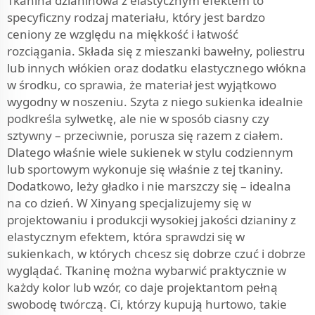
Tkanina dzianinowa z elastycznym efektem to
specyficzny rodzaj materiału, który jest bardzo
ceniony ze względu na miękkość i łatwość
rozciągania. Składa się z mieszanki bawełny, poliestru
lub innych włókien oraz dodatku elastycznego włókna
w środku, co sprawia, że materiał jest wyjątkowo
wygodny w noszeniu. Szyta z niego sukienka idealnie
podkreśla sylwetkę, ale nie w sposób ciasny czy
sztywny – przeciwnie, porusza się razem z ciałem.
Dlatego właśnie wiele sukienek w stylu codziennym
lub sportowym wykonuje się właśnie z tej tkaniny.
Dodatkowo, leży gładko i nie marszczy się – idealna
na co dzień. W Xinyang specjalizujemy się w
projektowaniu i produkcji wysokiej jakości dzianiny z
elastycznym efektem, która sprawdzi się w
sukienkach, w których chcesz się dobrze czuć i dobrze
wyglądać. Tkaninę można wybarwić praktycznie w
każdy kolor lub wzór, co daje projektantom pełną
swobodę twórczą. Ci, którzy kupują hurtowo, takie