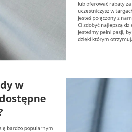
lub oferować rabaty za
uczestniczysz w targac
jesteś połączony z na
Ci zdobyć najlepszą dz
jesteśmy pełni pasji, 
dzięki którym otrzymuj
ndy w
j dostępne
?
 się bardzo popularnym