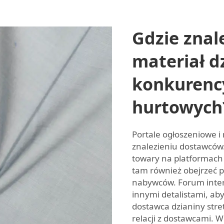
Gdzie znal
materiał d
konkurenc
hurtowych
Portale ogłoszeniowe 
znalezieniu dostawców
towary na platformach 
tam również obejrzeć p
nabywców. Forum inte
innymi detalistami, aby
dostawca dzianiny str
relacji z dostawcami.