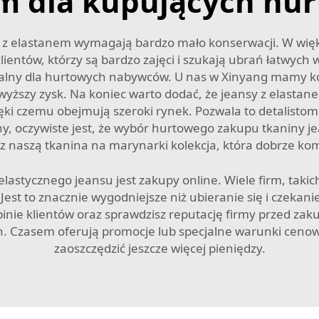
 dla kupujących hu
sy z elastanem wymagają bardzo mało konserwacji. W wię
 klientów, którzy są bardzo zajęci i szukają ubrań łatwy
calny dla hurtowych nabywców. U nas w Xinyang mamy ko
 wyższy zysk. Na koniec warto dodać, że jeansy z elastan
ki czemu obejmują szeroki rynek. Pozwala to detalistom 
hy, oczywiste jest, że wybór hurtowego zakupu tkaniny j
 z naszą
tkanina na marynarki
kolekcja, która dobrze k
stycznego jeansu jest zakupy online. Wiele firm, takich
Jest to znacznie wygodniejsze niż ubieranie się i czekan
opinie klientów oraz sprawdzisz reputację firmy przed za
h. Czasem oferują promocje lub specjalne warunki ceno
zaoszczędzić jeszcze więcej pieniędzy.