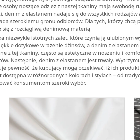
 że osoby noszące odzież z naszej tkaniny mają swobodę 
odzi, denim z elastanem nadaje się do wszystkich rodzajó
ada szerokiemu gronu odbiorców. Dla tych, którzy chcą p
 się z rozciągliwą denimową materią
 niezwykle istotnych zalet, które czynią ją ulubionym
iękkie dotykowe wrażenie dżinsów, a denim z elastanem z
ne z tej tkaniny, często są estetyczne w noszeniu i kom
tów. Następnie, denim z elastanem jest trwały. Wytrzymu
duje pewność, że kupujący mogą oczekiwać, iż ich produ
dostępna w różnorodnych kolorach i stylach – od trady
rować konsumentom szeroki wybór.