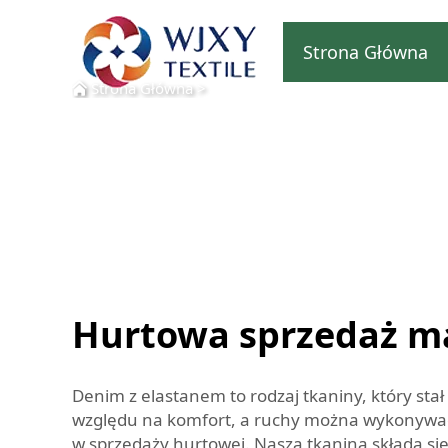
Strona Główna
Strona Główna
>
Hurtowa sprzedaż mat
Denim z elastanem to rodzaj tkaniny, który stał
względu na komfort, a ruchy można wykonywać b
w sprzedaży hurtowej. Nasza tkanina składa si