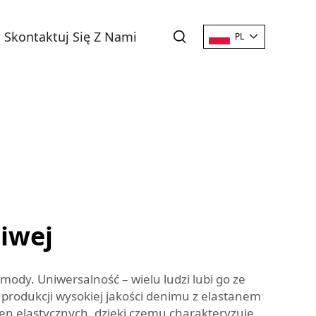
Skontaktuj Się Z Nami
PL
liwej
mody. Uniwersalność – wielu ludzi lubi go ze
produkcji wysokiej jakości denimu z elastanem
en elastycznych, dzięki czemu charakteryzuje