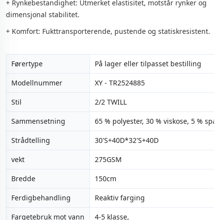
+ Rynkebestandighet: Utmerket elastisitet, motstår rynker og
dimensjonal stabilitet.
+ Komfort: Fukttransporterende, pustende og statiskresistent.
Førertype
På lager eller tilpasset bestilling
Modellnummer
XY - TR2524885
Stil
2/2 TWILL
Sammensetning
65 % polyester, 30 % viskose, 5 % spa
Strådtelling
30'S+40D*32'S+40D
vekt
275GSM
Bredde
150cm
Ferdigbehandling
Reaktiv farging
Fargetebruk mot vann
4-5 klasse,