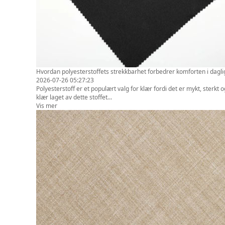
Hvordan polyesterstoffets strekkbarhet forbedrer komforten i daglig
2026-07-26 05:27:23
Polyesterstoff er et populært valg for klær fordi det er mykt, sterk
klær laget av dette stoffet...
Vis mer