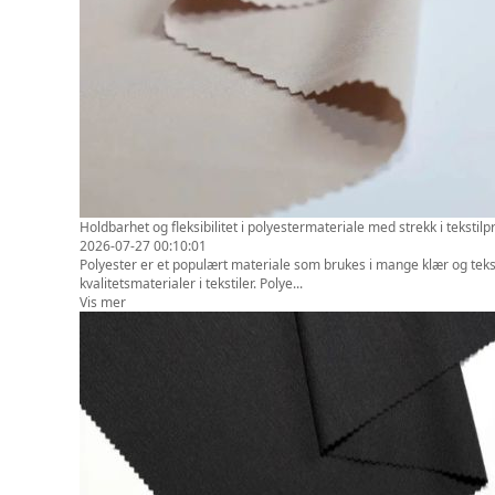
Holdbarhet og fleksibilitet i polyestermateriale med strekk i tekstil
2026-07-27 00:10:01
Polyester er et populært materiale som brukes i mange klær og tekstil
kvalitetsmaterialer i tekstiler. Polye...
Vis mer