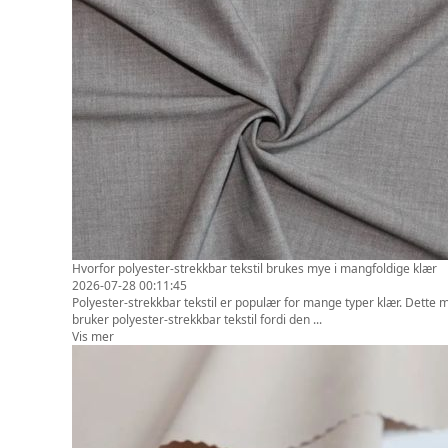
Hvorfor polyester-strekkbar tekstil brukes mye i mangfoldige klær
2026-07-28 00:11:45
Polyester-strekkbar tekstil er populær for mange typer klær. Dette m
bruker polyester-strekkbar tekstil fordi den ...
Vis mer