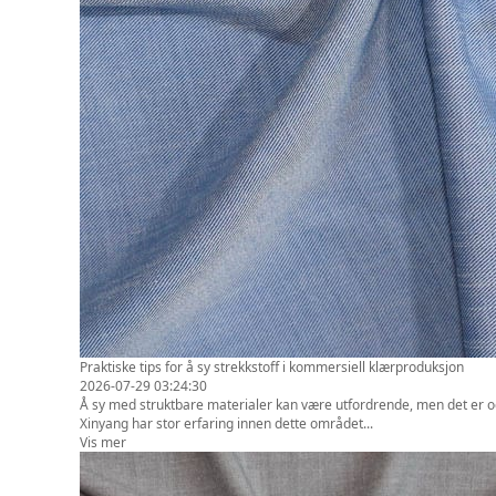
Praktiske tips for å sy strekkstoff i kommersiell klærproduksjon
2026-07-29 03:24:30
Å sy med struktbare materialer kan være utfordrende, men det er og
Xinyang har stor erfaring innen dette området...
Vis mer