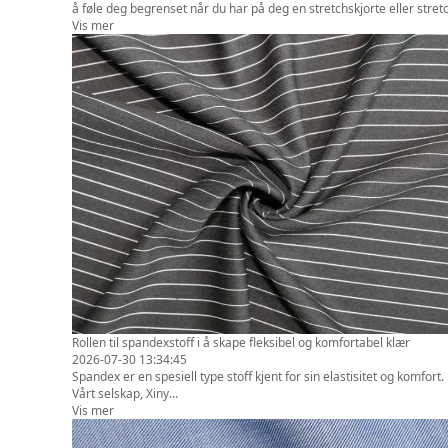
å føle deg begrenset når du har på deg en stretchskjorte eller stretc
Vis mer
Rollen til spandexstoff i å skape fleksibel og komfortabel klær
2026-07-30 13:34:45
Spandex er en spesiell type stoff kjent for sin elastisitet og komfor
Vårt selskap, Xiny...
Vis mer