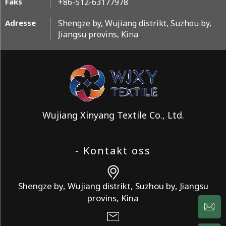
Faks
+86-512-63177978
Adresse
Shengze by, Wujiang distrikt, Suzhou by,
Jiangsu provins, Kina
Wujiang Xinyang Textile Co., Ltd.
- Kontakt oss
Shengze by, Wujiang distrikt, Suzhou by, Jiangsu
provins, Kina