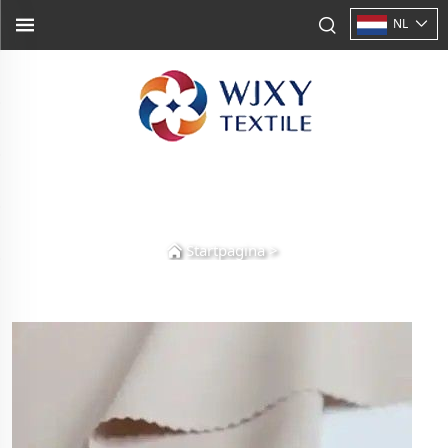
NL
Startpagina
>