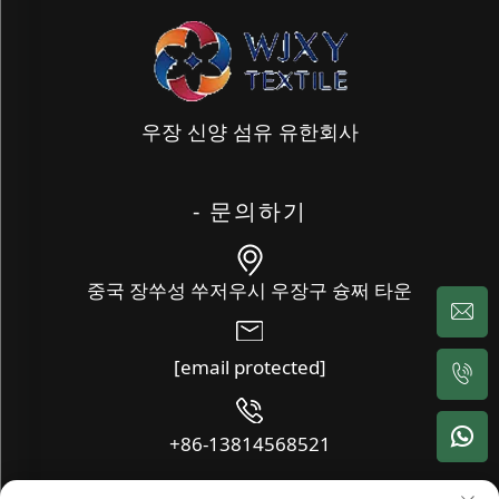
우장 신양 섬유 유한회사
- 문의하기
중국 장쑤성 쑤저우시 우장구 슝쩌 타운
[email protected]
+86-13814568521