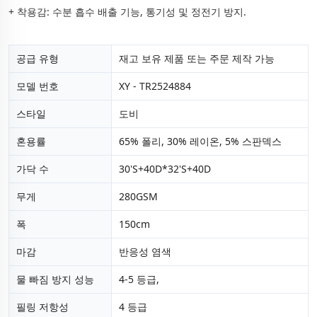
+ 착용감: 수분 흡수 배출 기능, 통기성 및 정전기 방지.
공급 유형
재고 보유 제품 또는 주문 제작 가능
모델 번호
XY - TR2524884
스타일
도비
혼용률
65% 폴리, 30% 레이온, 5% 스판덱스
가닥 수
30'S+40D*32'S+40D
무게
280GSM
폭
150cm
마감
반응성 염색
물 빠짐 방지 성능
4-5 등급,
필링 저항성
4 등급