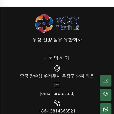
우장 신양 섬유 유한회사
- 문의하기
중국 장쑤성 쑤저우시 우장구 슝쩌 타운
[email protected]
+86-13814568521