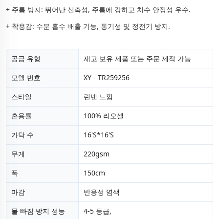
+ 주름 방지: 뛰어난 신축성, 주름에 강하고 치수 안정성 우수.
+ 착용감: 수분 흡수 배출 기능, 통기성 및 정전기 방지.
공급 유형
재고 보유 제품 또는 주문 제작 가능
모델 번호
XY - TR259256
스타일
린넨 느낌
혼용률
100% 리오셀
가닥 수
16'S*16'S
무게
220gsm
폭
150cm
마감
반응성 염색
물 빠짐 방지 성능
4-5 등급,